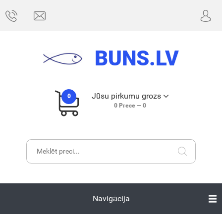
BUNS.LV
Jūsu pirkumu grozs
0
0
Prece —
0
Navigācija