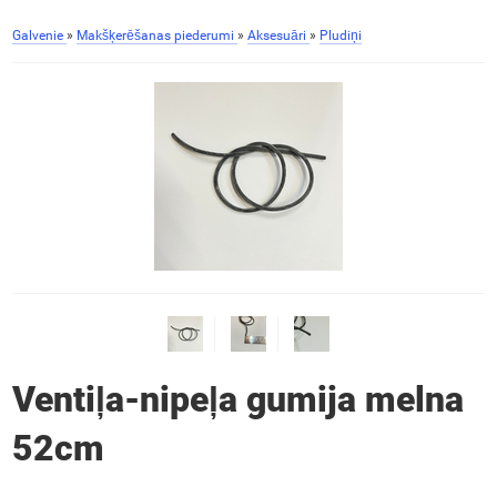
Galvenie
»
Makšķerēšanas piederumi
»
Aksesuāri
»
Pludiņi
Ventiļa-nipeļa gumija melna
52cm