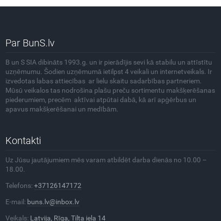
Par BunS.lv
B un S SIA dibināts 1993.g. un ir pierādījis sevi kā stabilu un attīstītu
uzņēmumu. Šodien uzņēmumā ietilpst 4 veikali un internetveikals. Ir
izvedotas labas attiecības ar lielu skaitu sadarbības partneriem.
Mūsū veikalos tas nodrošina plašu preču sortimentu makšķerēšanas
piederumiem, precēm aktīvai atpūtai dabā, kā arī apģērbus un
apavus makšķerēšanai un medībām.
Kontakti
Uz Jūsu jautājumiem mēs varam atbildēt darba dienās no 10.00 –
18.00.
Telefons:
+37126147172
E-mail:
buns.lv@inbox.lv
Veikals:
Latvija, Rīga, Tilta iela 14