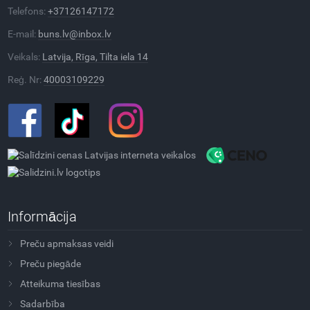
Telefons:
+37126147172
E-mail:
buns.lv@inbox.lv
Veikals:
Latvija, Rīga, Tilta iela 14
Reģ. Nr:
40003109229
Informācija
Preču apmaksas veidi
Preču piegāde
Atteikuma tiesības
Sadarbība