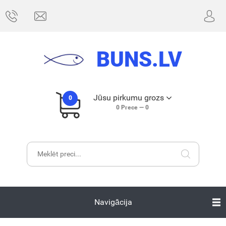
BUNS.LV
Jūsu pirkumu grozs
0
0
Prece —
0
Navigācija