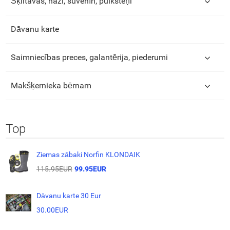
Šķiltavas, naži, suvenīri, pulksteņi
Dāvanu karte
Saimniecības preces, galantērija, piederumi
Makšķernieka bērnam
Top
Ziemas zābaki Norfin KLONDAIK
115.95EUR
99.95EUR
Dāvanu karte 30 Eur
30.00EUR