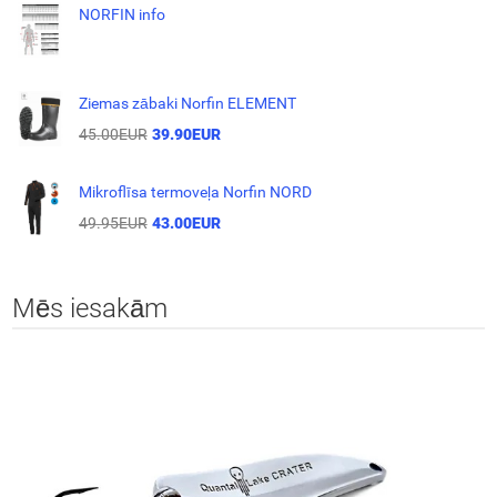
NORFIN info
Ziemas zābaki Norfin ELEMENT
45.00EUR
39.90EUR
Mikroflīsa termoveļa Norfin NORD
49.95EUR
43.00EUR
Mēs iesakām