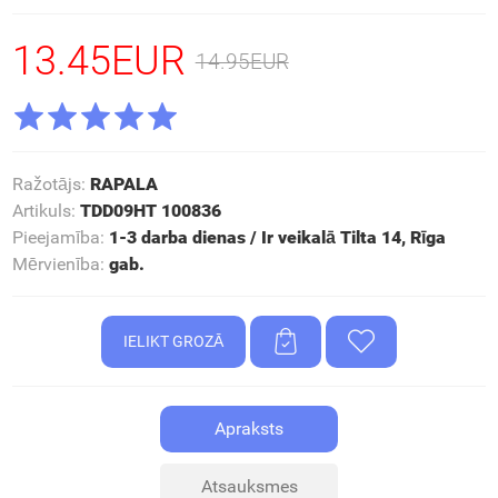
13.45EUR
14.95EUR
Ražotājs
:
RAPALA
Artikuls
:
TDD09HT 100836
Pieejamība
:
1-3 darba dienas / Ir veikalā Tilta 14, Rīga
Mērvienība
:
gab.
Apraksts
Atsauksmes