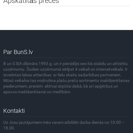
Apskatītās preces
Par BunS.lv
B un S SIA dibināts 1993.g. un ir pierādījis sevi kā stabilu un attīstītu
uzņēmumu. Šodien uzņēmumā ietilpst 4 veikali un internetveikals. Ir
izvedotas labas attiecības ar lielu skaitu sadarbības partneriem.
Mūsū veikalos tas nodrošina plašu preču sortimentu makšķerēšanas
piederumiem, precēm aktīvai atpūtai dabā, kā arī apģērbus un
apavus makšķerēšanai un medībām.
Kontakti
Uz Jūsu jautājumiem mēs varam atbildēt darba dienās no 10.00 –
18.00.