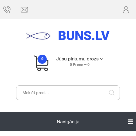
BUNS.LV
Jūsu pirkumu grozs
0
0
Prece —
0
Navigācija