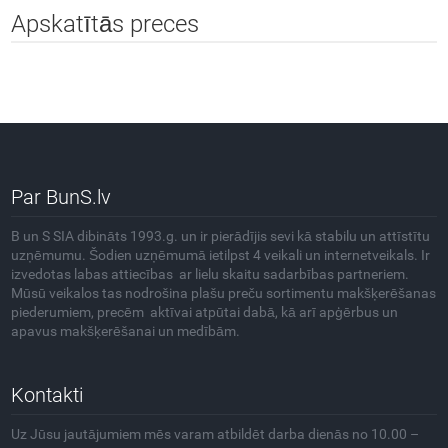
Apskatītās preces
Par BunS.lv
B un S SIA dibināts 1993.g. un ir pierādījis sevi kā stabilu un attīstītu
uzņēmumu. Šodien uzņēmumā ietilpst 4 veikali un internetveikals. Ir
izvedotas labas attiecības ar lielu skaitu sadarbības partneriem.
Mūsū veikalos tas nodrošina plašu preču sortimentu makšķerēšanas
piederumiem, precēm aktīvai atpūtai dabā, kā arī apģērbus un
apavus makšķerēšanai un medībām.
Kontakti
Uz Jūsu jautājumiem mēs varam atbildēt darba dienās no 10.00 –