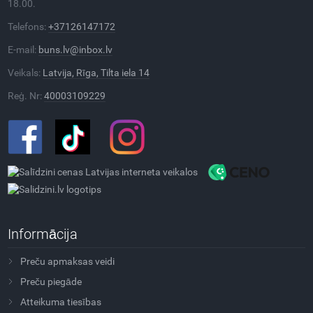
18.00.
Telefons:
+37126147172
E-mail:
buns.lv@inbox.lv
Veikals:
Latvija, Rīga, Tilta iela 14
Reģ. Nr:
40003109229
Informācija
Preču apmaksas veidi
Preču piegāde
Atteikuma tiesības