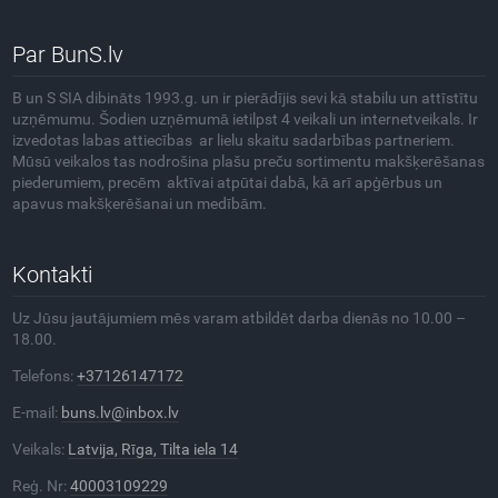
Par BunS.lv
B un S SIA dibināts 1993.g. un ir pierādījis sevi kā stabilu un attīstītu
uzņēmumu. Šodien uzņēmumā ietilpst 4 veikali un internetveikals. Ir
izvedotas labas attiecības ar lielu skaitu sadarbības partneriem.
Mūsū veikalos tas nodrošina plašu preču sortimentu makšķerēšanas
piederumiem, precēm aktīvai atpūtai dabā, kā arī apģērbus un
apavus makšķerēšanai un medībām.
Kontakti
Uz Jūsu jautājumiem mēs varam atbildēt darba dienās no 10.00 –
18.00.
Telefons:
+37126147172
E-mail:
buns.lv@inbox.lv
Veikals:
Latvija, Rīga, Tilta iela 14
Reģ. Nr:
40003109229