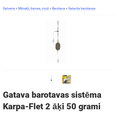
Galvenie
»
Mānekļi, ēsmas, vizuļi
»
Barotava
»
Gatavās barotavas
Gatava barotavas sistēma
Karpa-Flet 2 āķi 50 grami