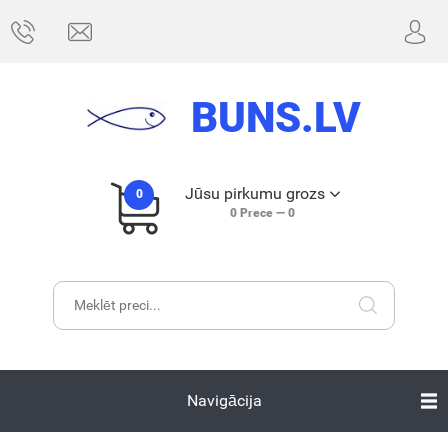
BUNS.LV
Jūsu pirkumu grozs
0
0
Prece —
0
Navigācija