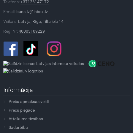
Telefons:
+37126147172
E-mail:
buns.lv@inbox.lv
Veikals:
Latvija, Rīga, Tilta iela 14
Reģ. Nr:
40003109229
Informācija
Preču apmaksas veidi
Preču piegāde
Atteikuma tiesības
Sadarbība