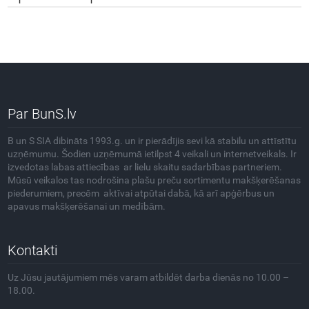
Par BunS.lv
B un S SIA dibināts 1993.g. un ir pierādījis sevi kā stabilu un attīstītu
uzņēmumu. Šodien uzņēmumā ietilpst 4 veikali un internetveikals. Ir
izvedotas labas attiecības ar lielu skaitu sadarbības partneriem.
Mūsū veikalos tas nodrošina plašu preču sortimentu makšķerēšanas
piederumiem, precēm aktīvai atpūtai dabā, kā arī apģērbus un
apavus makšķerēšanai un medībām.
Kontakti
Uz Jūsu jautājumiem mēs varam atbildēt darba dienās no 10.00 –
18.00.