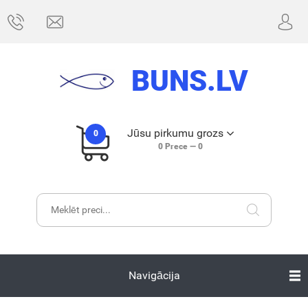
BUNS.LV
Jūsu pirkumu grozs
0
0
Prece —
0
Navigācija