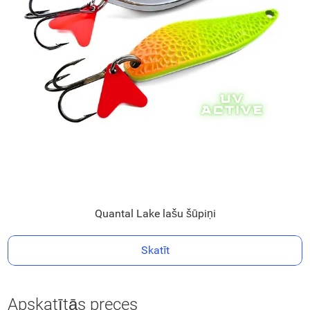
Quantal Lake lašu šūpiņi
Skatīt
Apskatītās preces