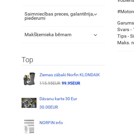
Vobleri
#Motoro
Saimniecības preces, galantērija,
piederumi
Garums 
Svars - 
Makšķernieka bērnam
Tips - S
Maks. n
Top
Ziemas zābaki Norfin KLONDAIK
115.95EUR
99.95EUR
Dāvanu karte 30 Eur
30.00EUR
NORFIN info