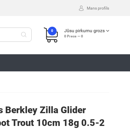
Mans profils
Jūsu pirkumu grozs
0
0
Prece —
0
 Berkley Zilla Glider
bot Trout 10cm 18g 0.5-2