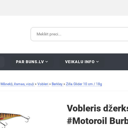
PAR BUNS.LV
VEIKALU INFO
»
Mānekļi, ēsmas, vizuļi
»
Vobleri
»
Berkley
»
Zilla Glider 10 cm / 18g
Vobleris džerks
#Motoroil Bur