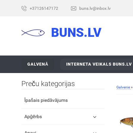
+37126147172
buns.lv@inbox.lv
BUNS.LV
GALVENĀ
INTERNETA VEIKALS BUNS.LV
Preču kategorijas
Galvenie
Īpašais piedāvājums
Apģērbs
Apavi