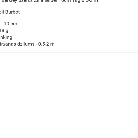
s Berkley džerks Zilla Glider 10cm 18g 0.5-2 m
il Burbot
- 10 cm
18 g
inking
iršanas dziļums - 0.5-2 m