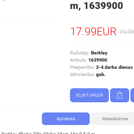
m, 1639900
17.99EUR
19.9
Ražotājs
:
Berkley
Artikuls
:
1639900
Pieejamība
:
2-4 darba dienas
Mērvienība
:
gab.
Apraksts
Atsauksmes