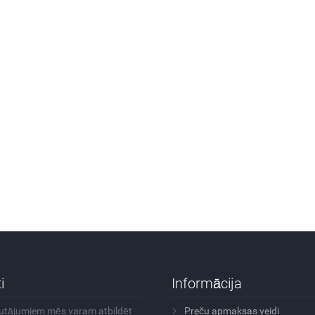
i
Informācija
autājumiem mēs varam atbildēt
Preču apmaksas veidi