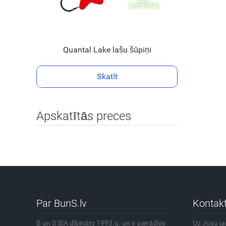
Quantal Lake lašu šūpiņi
Skatīt
Apskatītās preces
Par BunS.lv
Kontakt
B un S SIA dibināts 1993.g. un ir pierādījis
Uz Jūsu j