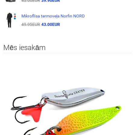
45.00EUR
39.90EUR
Mikroflīsa termoveļa Norfin NORD
49.95EUR
43.00EUR
Mēs iesakām