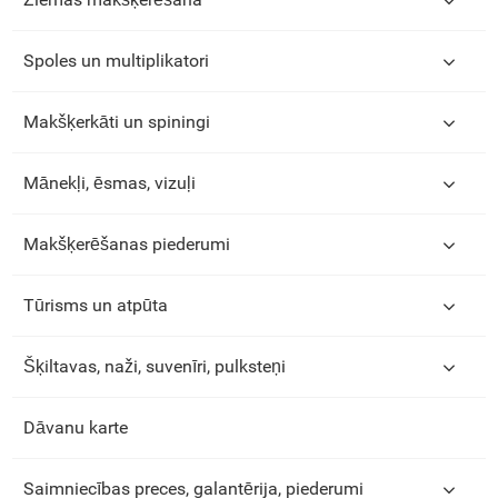
Spoles un multiplikatori
Makšķerkāti un spiningi
Mānekļi, ēsmas, vizuļi
Makšķerēšanas piederumi
Tūrisms un atpūta
Šķiltavas, naži, suvenīri, pulksteņi
Dāvanu karte
Saimniecības preces, galantērija, piederumi