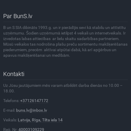
Par BunS.lv
B un S SIA dibināts 1993.g. un ir pierādījis sevi kā stabilu un attīstītu
uzņēmumu. Šodien uzņēmumā ietilpst 4 veikali un internetveikals. Ir
izvedotas labas attiecības ar lielu skaitu sadarbības partneriem.
Mūsū veikalos tas nodrošina plašu preču sortimentu makšķerēšanas
piederumiem, precēm aktīvai atpūtai dabā, kā arī apģērbus un
apavus makšķerēšanai un medībām.
Kontakti
Uz Jūsu jautājumiem mēs varam atbildēt darba dienās no 10.00 –
18.00.
Telefons:
+37126147172
E-mail:
buns.lv@inbox.lv
Veikals:
Latvija, Rīga, Tilta iela 14
Reģ. Nr:
40003109229