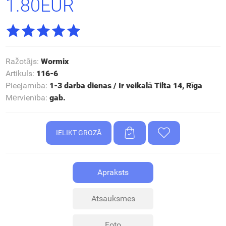
1.80EUR
Ražotājs
:
Wormix
Artikuls
:
116-6
Pieejamība
:
1-3 darba dienas / Ir veikalā Tilta 14, Rīga
Mērvienība
:
gab.
Apraksts
Atsauksmes
Foto