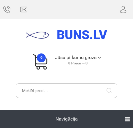
BUNS.LV
Jūsu pirkumu grozs
0
0
Prece —
0
Navigācija