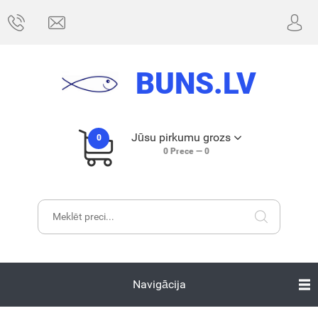
BUNS.LV
Jūsu pirkumu grozs
0
0
Prece —
0
Navigācija