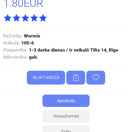
1.80EUR
Ražotājs
:
Wormix
Artikuls
:
105-6
Pieejamība
:
1-3 darba dienas / Ir veikalā Tilta 14, Rīga
Mērvienība
:
gab.
Apraksts
Atsauksmes
Foto