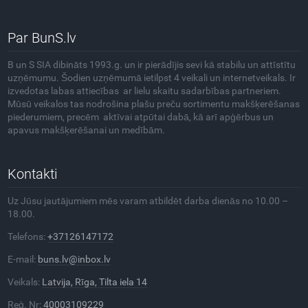
Par BunS.lv
B un S SIA dibināts 1993.g. un ir pierādījis sevi kā stabilu un attīstītu
uzņēmumu. Šodien uzņēmumā ietilpst 4 veikali un internetveikals. Ir
izvedotas labas attiecības ar lielu skaitu sadarbības partneriem.
Mūsū veikalos tas nodrošina plašu preču sortimentu makšķerēšanas
piederumiem, precēm aktīvai atpūtai dabā, kā arī apģērbus un
apavus makšķerēšanai un medībām.
Kontakti
Uz Jūsu jautājumiem mēs varam atbildēt darba dienās no 10.00 –
18.00.
Telefons:
+37126147172
E-mail:
buns.lv@inbox.lv
Veikals:
Latvija, Rīga, Tilta iela 14
Reģ. Nr:
40003109229