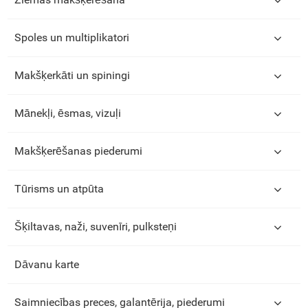
Spoles un multiplikatori
Makšķerkāti un spiningi
Mānekļi, ēsmas, vizuļi
Makšķerēšanas piederumi
Tūrisms un atpūta
Šķiltavas, naži, suvenīri, pulksteņi
Dāvanu karte
Saimniecības preces, galantērija, piederumi