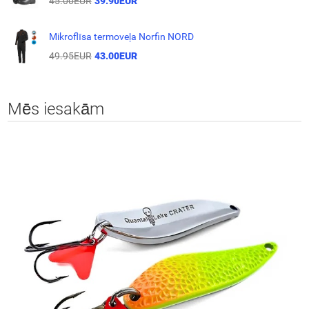
45.00EUR
39.90EUR
Mikroflīsa termoveļa Norfin NORD
49.95EUR
43.00EUR
Mēs iesakām