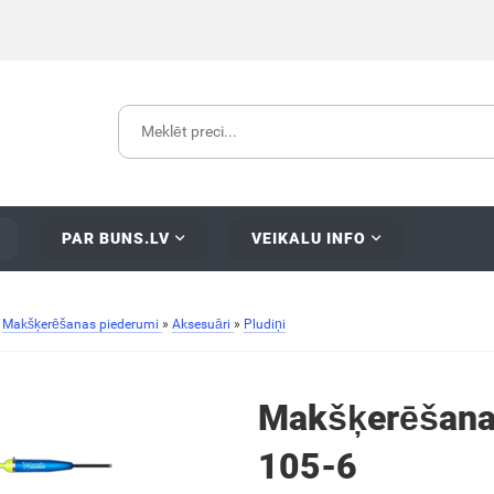
PAR BUNS.LV
VEIKALU INFO
»
Makšķerēšanas piederumi
»
Aksesuāri
»
Pludiņi
Makšķerēšanas
105-6