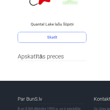
Quantal Lake lašu šūpiņi
Skatīt
Apskatītās preces
Par BunS.lv
Kontakt
B un S SIA dibināts 1993.g. un ir pierādījis
Uz Jūsu j