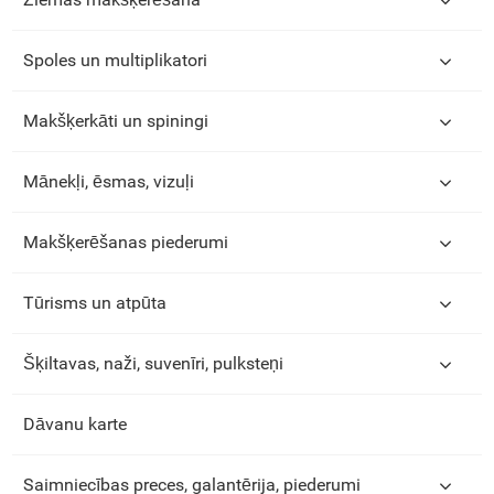
Spoles un multiplikatori
Makšķerkāti un spiningi
Mānekļi, ēsmas, vizuļi
Makšķerēšanas piederumi
Tūrisms un atpūta
Šķiltavas, naži, suvenīri, pulksteņi
Dāvanu karte
Saimniecības preces, galantērija, piederumi