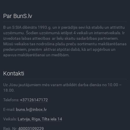
Par BunS.lv
B un S SIA dibināts 1993.g. un ir pierādījis sevi kā stabilu un attīstītu
uzņēmumu. Šodien uzņēmumā ietilpst 4 veikali un internetveikals. Ir
izvedotas labas attiecības ar lielu skaitu sadarbības partneriem.
Mūsū veikalos tas nodrošina plašu preču sortimentu makšķerēšanas
piederumiem, precēm aktīvai atpūtai dabā, kā arī apģērbus un
apavus makšķerēšanai un medībām.
Kontakti
Uz Jūsu jautājumiem mēs varam atbildēt darba dienās no 10.00 –
18.00.
Telefons:
+37126147172
E-mail:
buns.lv@inbox.lv
Veikals:
Latvija, Rīga, Tilta iela 14
Reģ. Nr:
40003109229