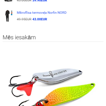
45.00EUR
39.90EUR
Mikroflīsa termoveļa Norfin NORD
49.95EUR
43.00EUR
Mēs iesakām