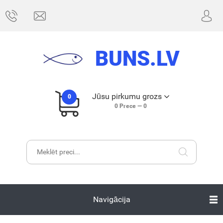
BUNS.LV
Jūsu pirkumu grozs
0
0
Prece —
0
Navigācija