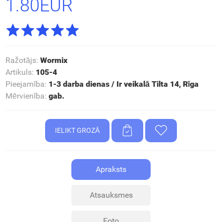
1.80EUR
Ražotājs
:
Wormix
Artikuls
:
105-4
Pieejamība
:
1-3 darba dienas / Ir veikalā Tilta 14, Rīga
Mērvienība
:
gab.
Apraksts
Atsauksmes
Foto