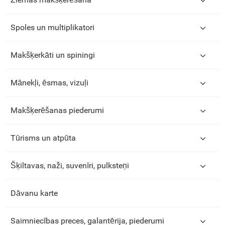
Spoles un multiplikatori
Makšķerkāti un spiningi
Mānekļi, ēsmas, vizuļi
Makšķerēšanas piederumi
Tūrisms un atpūta
Šķiltavas, naži, suvenīri, pulksteņi
Dāvanu karte
Saimniecības preces, galantērija, piederumi