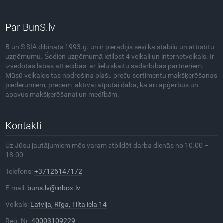
Par BunS.lv
B un S SIA dibināts 1993.g. un ir pierādījis sevi kā stabilu un attīstītu
uzņēmumu. Šodien uzņēmumā ietilpst 4 veikali un internetveikals. Ir
izvedotas labas attiecības ar lielu skaitu sadarbības partneriem.
Mūsū veikalos tas nodrošina plašu preču sortimentu makšķerēšanas
piederumiem, precēm aktīvai atpūtai dabā, kā arī apģērbus un
apavus makšķerēšanai un medībām.
Kontakti
Uz Jūsu jautājumiem mēs varam atbildēt darba dienās no 10.00 –
18.00.
Telefons:
+37126147172
E-mail:
buns.lv@inbox.lv
Veikals:
Latvija, Rīga, Tilta iela 14
Reģ. Nr:
40003109229