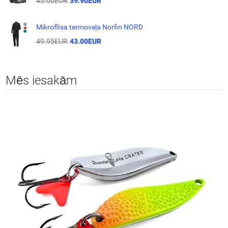
45.00EUR
39.90EUR
Mikroflīsa termoveļa Norfin NORD
49.95EUR
43.00EUR
Mēs iesakām