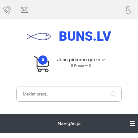
BUNS.LV
Jūsu pirkumu grozs
0
0
Prece —
0
Navigācija