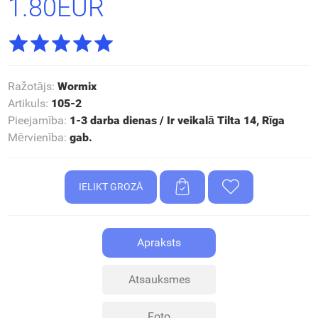
1.80EUR
Ražotājs
:
Wormix
Artikuls
:
105-2
Pieejamība
:
1-3 darba dienas / Ir veikalā Tilta 14, Rīga
Mērvienība
:
gab.
Apraksts
Atsauksmes
Foto