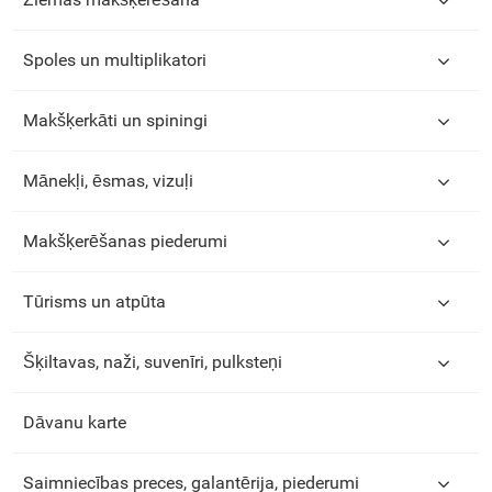
Spoles un multiplikatori
Makšķerkāti un spiningi
Mānekļi, ēsmas, vizuļi
Makšķerēšanas piederumi
Tūrisms un atpūta
Šķiltavas, naži, suvenīri, pulksteņi
Dāvanu karte
Saimniecības preces, galantērija, piederumi