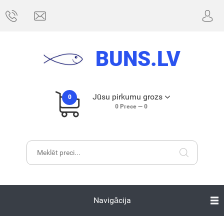
BUNS.LV
Jūsu pirkumu grozs
0
0
Prece —
0
Navigācija