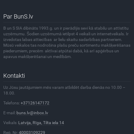
Par BunS.lv
B un S SIA dibināts 1993.g. un ir pierādījis sevi kā stabilu un attīstītu
uzņēmumu. Šodien uzņēmumā ietilpst 4 veikali un internetveikals. Ir
izvedotas labas attiecības ar lielu skaitu sadarbības partneriem.
Mūsū veikalos tas nodrošina plašu preču sortimentu makšķerēšanas
piederumiem, precēm aktīvai atpūtai dabā, kā arī apģērbus un
apavus makšķerēšanai un medībām.
Kontakti
Uz Jūsu jautājumiem mēs varam atbildēt darba dienās no 10.00 –
18.00.
Telefons:
+37126147172
E-mail:
buns.lv@inbox.lv
Veikals:
Latvija, Rīga, Tilta iela 14
Reģ. Nr:
40003109229