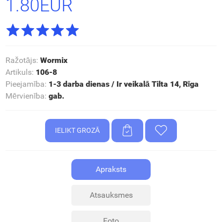
1.80EUR
Ražotājs
:
Wormix
Artikuls
:
106-8
Pieejamība
:
1-3 darba dienas / Ir veikalā Tilta 14, Rīga
Mērvienība
:
gab.
Apraksts
Atsauksmes
Foto