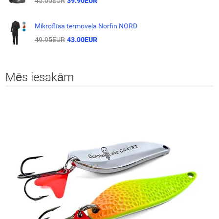
45.00EUR
39.90EUR
Mikroflīsa termoveļa Norfin NORD
49.95EUR
43.00EUR
Mēs iesakām