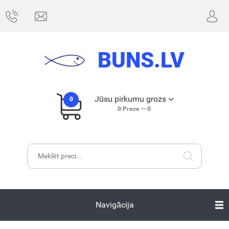
BUNS.LV
Jūsu pirkumu grozs
0
0
Prece —
0
Navigācija