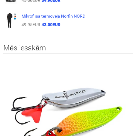
45.00EUR
39.90EUR
Mikroflīsa termoveļa Norfin NORD
49.95EUR
43.00EUR
Mēs iesakām