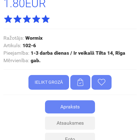
1.80EUR
Ražotājs
:
Wormix
Artikuls
:
102-6
Pieejamība
:
1-3 darba dienas / Ir veikalā Tilta 14, Rīga
Mērvienība
:
gab.
Apraksts
Atsauksmes
Foto