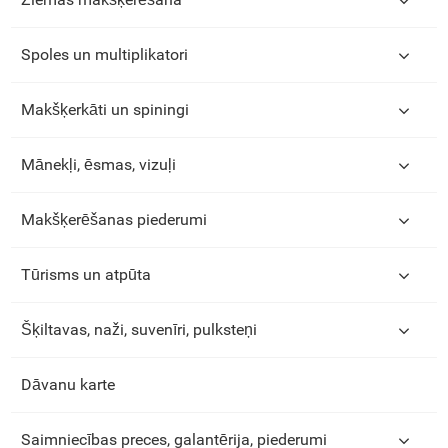
Spoles un multiplikatori
Makšķerkāti un spiningi
Mānekļi, ēsmas, vizuļi
Makšķerēšanas piederumi
Tūrisms un atpūta
Šķiltavas, naži, suvenīri, pulksteņi
Dāvanu karte
Saimniecības preces, galantērija, piederumi