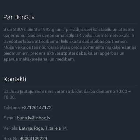
Par BunS.lv
B un S SIA dibināts 1993.g. un ir pierādījis sevi kā stabilu un attīstītu
uzņēmumu. Šodien uzņēmumā ietilpst 4 veikali un internetveikals. Ir
izvedotas labas attiecības ar lielu skaitu sadarbības partneriem.
Mūsū veikalos tas nodrošina plašu preču sortimentu makšķerēšanas
piederumiem, precēm aktīvai atpūtai dabā, kā arī apģērbus un
apavus makšķerēšanai un medībām.
Kontakti
Uz Jūsu jautājumiem mēs varam atbildēt darba dienās no 10.00 –
18.00.
Telefons:
+37126147172
E-mail:
buns.lv@inbox.lv
Veikals:
Latvija, Rīga, Tilta iela 14
Reģ. Nr:
40003109229