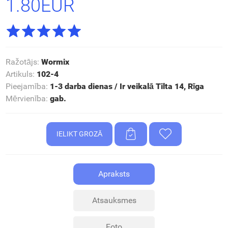
1.80EUR
Ražotājs
:
Wormix
Artikuls
:
102-4
Pieejamība
:
1-3 darba dienas / Ir veikalā Tilta 14, Rīga
Mērvienība
:
gab.
Apraksts
Atsauksmes
Foto