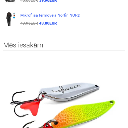
45.00EUR
39.90EUR
Mikroflīsa termoveļa Norfin NORD
49.95EUR
43.00EUR
Mēs iesakām