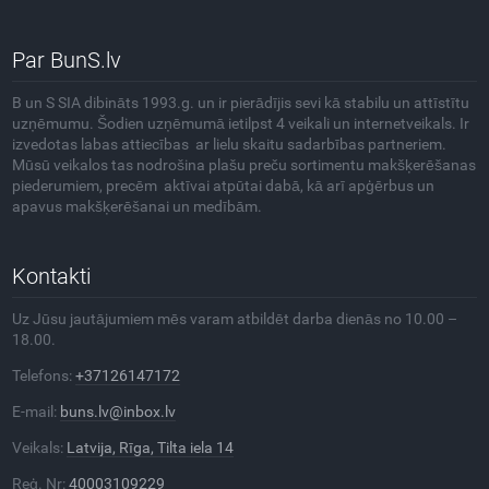
Par BunS.lv
B un S SIA dibināts 1993.g. un ir pierādījis sevi kā stabilu un attīstītu
uzņēmumu. Šodien uzņēmumā ietilpst 4 veikali un internetveikals. Ir
izvedotas labas attiecības ar lielu skaitu sadarbības partneriem.
Mūsū veikalos tas nodrošina plašu preču sortimentu makšķerēšanas
piederumiem, precēm aktīvai atpūtai dabā, kā arī apģērbus un
apavus makšķerēšanai un medībām.
Kontakti
Uz Jūsu jautājumiem mēs varam atbildēt darba dienās no 10.00 –
18.00.
Telefons:
+37126147172
E-mail:
buns.lv@inbox.lv
Veikals:
Latvija, Rīga, Tilta iela 14
Reģ. Nr:
40003109229