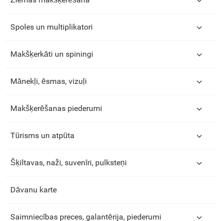
Spoles un multiplikatori
Makšķerkāti un spiningi
Mānekļi, ēsmas, vizuļi
Makšķerēšanas piederumi
Tūrisms un atpūta
Šķiltavas, naži, suvenīri, pulksteņi
Dāvanu karte
Saimniecības preces, galantērija, piederumi