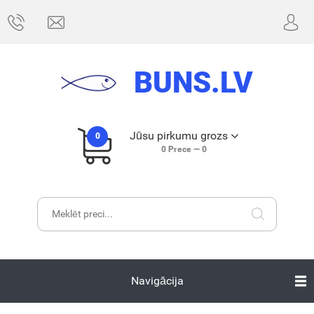
BUNS.LV
Jūsu pirkumu grozs
0
0
Prece —
0
Navigācija