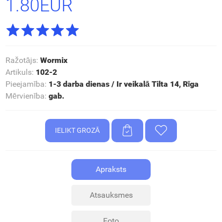
1.80EUR
Ražotājs
:
Wormix
Artikuls
:
102-2
Pieejamība
:
1-3 darba dienas / Ir veikalā Tilta 14, Rīga
Mērvienība
:
gab.
Apraksts
Atsauksmes
Foto