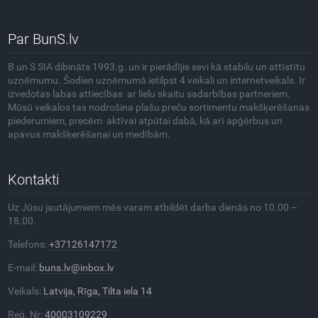
Par BunS.lv
B un S SIA dibināts 1993.g. un ir pierādījis sevi kā stabilu un attīstītu
uzņēmumu. Šodien uzņēmumā ietilpst 4 veikali un internetveikals. Ir
izvedotas labas attiecības ar lielu skaitu sadarbības partneriem.
Mūsū veikalos tas nodrošina plašu preču sortimentu makšķerēšanas
piederumiem, precēm aktīvai atpūtai dabā, kā arī apģērbus un
apavus makšķerēšanai un medībām.
Kontakti
Uz Jūsu jautājumiem mēs varam atbildēt darba dienās no 10.00 –
18.00.
Telefons:
+37126147172
E-mail:
buns.lv@inbox.lv
Veikals:
Latvija, Rīga, Tilta iela 14
Reģ. Nr:
40003109229