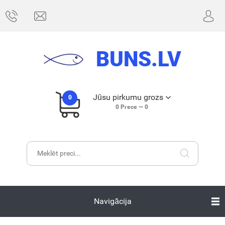
BUNS.LV
Jūsu pirkumu grozs
0
0
Prece —
0
Navigācija