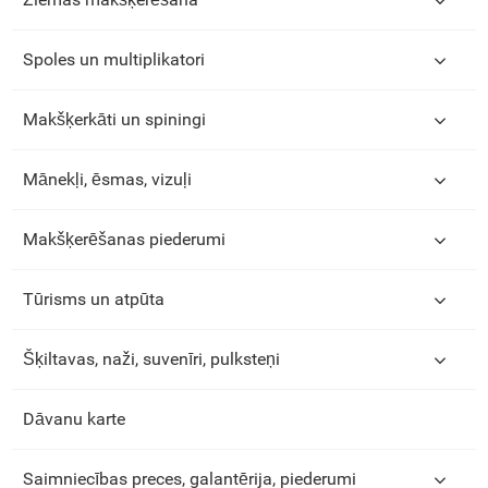
Spoles un multiplikatori
Makšķerkāti un spiningi
Mānekļi, ēsmas, vizuļi
Makšķerēšanas piederumi
Tūrisms un atpūta
Šķiltavas, naži, suvenīri, pulksteņi
Dāvanu karte
Saimniecības preces, galantērija, piederumi