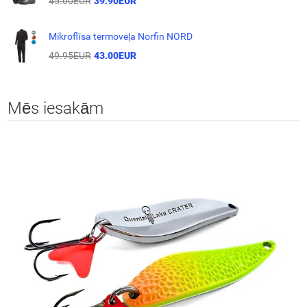
45.00EUR
39.90EUR
Mikroflīsa termoveļa Norfin NORD
49.95EUR
43.00EUR
Mēs iesakām