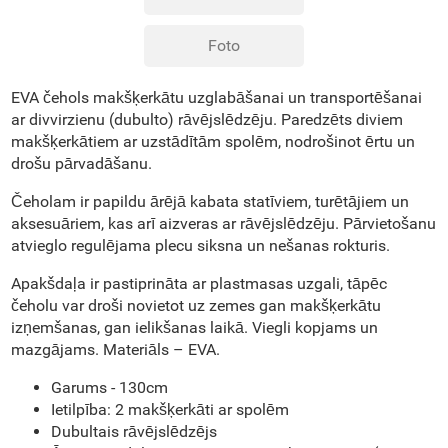
Foto
EVA čehols makšķerkātu uzglabāšanai un transportēšanai
ar divvirzienu (dubulto) rāvējslēdzēju. Paredzēts diviem
makšķerkātiem ar uzstādītām spolēm, nodrošinot ērtu un
drošu pārvadāšanu.
Čeholam ir papildu ārējā kabata statīviem, turētājiem un
aksesuāriem, kas arī aizveras ar rāvējslēdzēju. Pārvietošanu
atvieglo regulējama plecu siksna un nešanas rokturis.
Apakšdaļa ir pastiprināta ar plastmasas uzgali, tāpēc
čeholu var droši novietot uz zemes gan makšķerkātu
izņemšanas, gan ielikšanas laikā. Viegli kopjams un
mazgājams. Materiāls – EVA.
Garums - 130cm
Ietilpība: 2 makšķerkāti ar spolēm
Dubultais rāvējslēdzējs