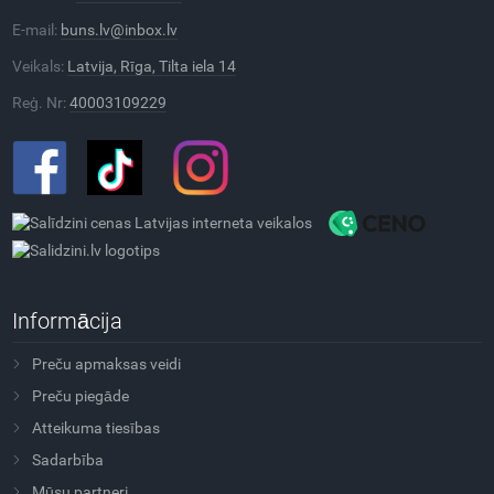
E-mail:
buns.lv@inbox.lv
Veikals:
Latvija, Rīga, Tilta iela 14
Reģ. Nr:
40003109229
Informācija
Preču apmaksas veidi
Preču piegāde
Atteikuma tiesības
Sadarbība
Mūsu partneri