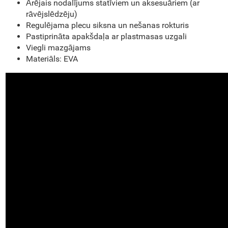
Ārējais nodalījums statīviem un aksesuāriem (ar
rāvējslēdzēju)
Regulējama plecu siksna un nešanas rokturis
Pastiprināta apakšdaļa ar plastmasas uzgali
Viegli mazgājams
Materiāls: EVA