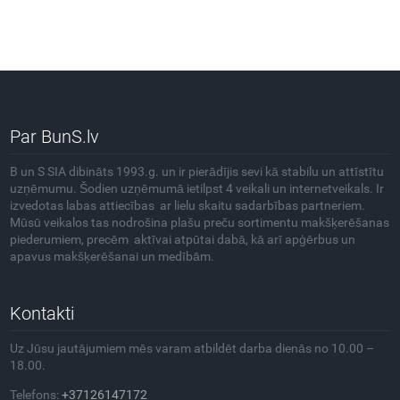
Par BunS.lv
B un S SIA dibināts 1993.g. un ir pierādījis sevi kā stabilu un attīstītu
uzņēmumu. Šodien uzņēmumā ietilpst 4 veikali un internetveikals. Ir
izvedotas labas attiecības ar lielu skaitu sadarbības partneriem.
Mūsū veikalos tas nodrošina plašu preču sortimentu makšķerēšanas
piederumiem, precēm aktīvai atpūtai dabā, kā arī apģērbus un
apavus makšķerēšanai un medībām.
Kontakti
Uz Jūsu jautājumiem mēs varam atbildēt darba dienās no 10.00 –
18.00.
Telefons:
+37126147172