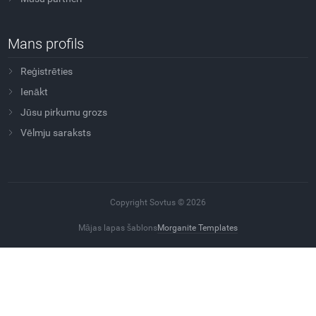
Mans profils
Reģistrēties
Ienākt
Jūsu pirkumu grozs
Vēlmju saraksts
Copyright Sovtus © 2026
Mājas lapas šablons
Morganite Templates