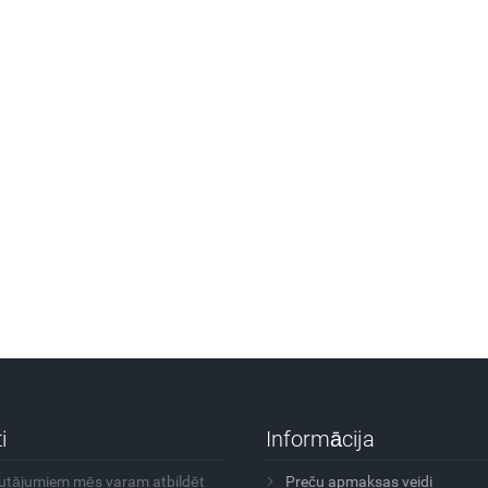
i
Informācija
autājumiem mēs varam atbildēt
Preču apmaksas veidi