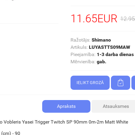
11.65EUR
12.9
Ražotājs
:
Shimano
Artikuls
:
LUYASTTS09MAW
Pieejamība
:
1-3 darba dienas /
Mērvienība
:
gab.
Apraksts
Atsauksmes
 Vobleris Yasei Trigger Twitch SP 90mm 0m-2m Matt White
(cm) - 90