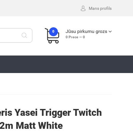
Mans profils
Jūsu pirkumu grozs
0
0
Prece —
0
is Yasei Trigger Twitch
m Matt White