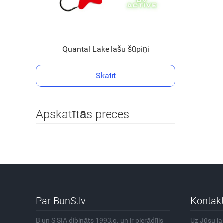
Quantal Lake lašu šūpiņi
Skatīt
Apskatītās preces
Par BunS.lv
Kontakt
B un S SIA dibināts 1993.g. un ir pierādījis
Uz Jūsu j