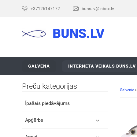
+37126147172
buns.lv@inbox.lv
BUNS.LV
GALVENĀ
INTERNETA VEIKALS BUNS.LV
Preču kategorijas
Galvenie
Īpašais piedāvājums
Apģērbs
Apavi