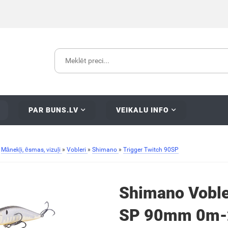
PAR BUNS.LV
VEIKALU INFO
»
Mānekļi, ēsmas, vizuļi
»
Vobleri
»
Shimano
»
Trigger Twitch 90SP
Shimano Vobler
SP 90mm 0m-2