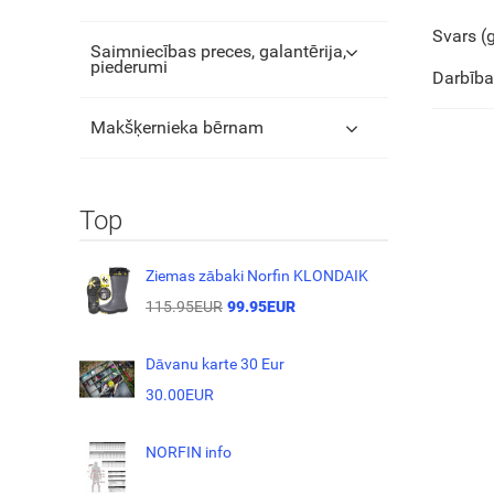
Svars (g
Saimniecības preces, galantērija,
piederumi
Darbība
Makšķernieka bērnam
Top
Ziemas zābaki Norfin KLONDAIK
115.95EUR
99.95EUR
Dāvanu karte 30 Eur
30.00EUR
NORFIN info