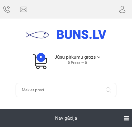
BUNS.LV
Jūsu pirkumu grozs
0
0
Prece —
0
Navigācija