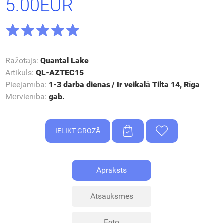
5.00EUR
Ražotājs
:
Quantal Lake
Artikuls
:
QL-AZTEC15
Pieejamība
:
1-3 darba dienas / Ir veikalā Tilta 14, Rīga
Mērvienība
:
gab.
Apraksts
Atsauksmes
Foto