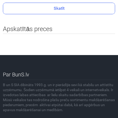
Skatīt
Apskatītās preces
Par BunS.lv
B un S SIA dibināts 1993.g. un ir pierādījis sevi kā stabilu un attīstītu
uzņēmumu. Šodien uzņēmumā ietilpst 4 veikali un internetveikals. Ir
izvedotas labas attiecības ar lielu skaitu sadarbības partneriem.
Mūsū veikalos tas nodrošina plašu preču sortimentu makšķerēšanas
piederumiem, precēm aktīvai atpūtai dabā, kā arī apģērbus un
apavus makšķerēšanai un medībām.