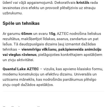
ūdenī vai vājā apgaismojumā. Dekoratīvais
kristāls
rada
ievainotas zivs efektu un provocē plēsējzivis uz strauju
uzbrukumu.
Spēle un tehnikas
Ar garumu
65mm
un svaru
15g
, AZTEC nodrošina lieliskus
rezultātus, makšķerējot līdakas, asarus, zandartus un pat
lašus. Tā daudzpusīgais dizains ļauj izmantot dažādas
tehnikas –
vienmērīgu vilkšanu, pakāpienveida animāciju
vai vieglus rāvienus
, pielāgojoties konkrētajiem apstākļiem
un zivju aktivitātei.
Quantal Lake AZTEC
– vizulis, kas apvieno klasisko formu,
modernu konstrukciju un efektīvu dizainu. Universāls un
uzticams māneklis, kas nodrošinās panākumus plēsīgo
zivju copē dažādos apstākļos.