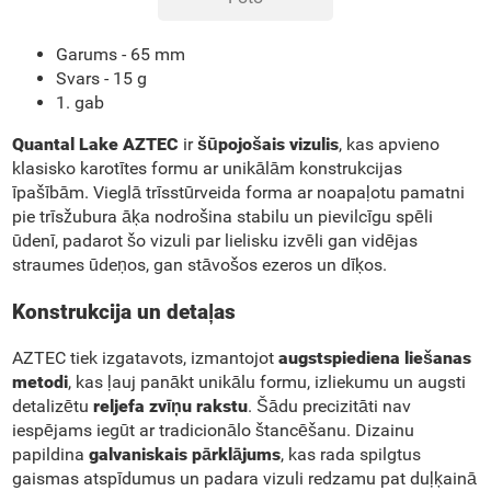
Garums -
65 mm
Svars
- 15 g
1. gab
Quantal Lake AZTEC
ir
šūpojošais vizulis
, kas apvieno
klasisko karotītes formu ar unikālām konstrukcijas
īpašībām. Vieglā trīsstūrveida forma ar noapaļotu pamatni
pie trīsžubura āķa nodrošina stabilu un pievilcīgu spēli
ūdenī, padarot šo vizuli par lielisku izvēli gan vidējas
straumes ūdeņos, gan stāvošos ezeros un dīķos.
Konstrukcija un detaļas
AZTEC tiek izgatavots, izmantojot
augstspiediena liešanas
metodi
, kas ļauj panākt unikālu formu, izliekumu un augsti
detalizētu
reljefa zvīņu rakstu
. Šādu precizitāti nav
iespējams iegūt ar tradicionālo štancēšanu. Dizainu
papildina
galvaniskais pārklājums
, kas rada spilgtus
gaismas atspīdumus un padara vizuli redzamu pat duļķainā