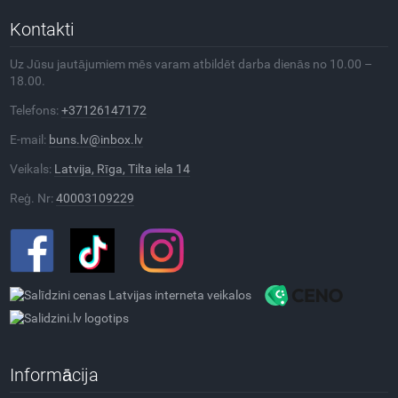
Kontakti
Uz Jūsu jautājumiem mēs varam atbildēt darba dienās no 10.00 –
18.00.
Telefons:
+37126147172
E-mail:
buns.lv@inbox.lv
Veikals:
Latvija, Rīga, Tilta iela 14
Reģ. Nr:
40003109229
Informācija