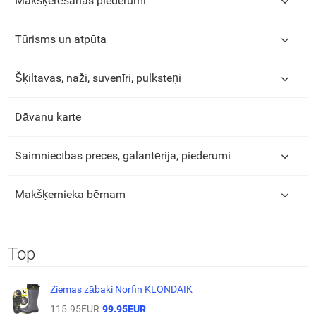
Makšķerēšanas piederumi
Tūrisms un atpūta
Šķiltavas, naži, suvenīri, pulksteņi
Dāvanu karte
Saimniecības preces, galantērija, piederumi
Makšķernieka bērnam
Top
Ziemas zābaki Norfin KLONDAIK
115.95EUR
99.95EUR