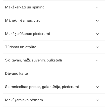
Makšķerkāti un spiningi
Mānekļi, ēsmas, vizuļi
Makšķerēšanas piederumi
Tūrisms un atpūta
Šķiltavas, naži, suvenīri, pulksteņi
Dāvanu karte
Saimniecības preces, galantērija, piederumi
Makšķernieka bērnam