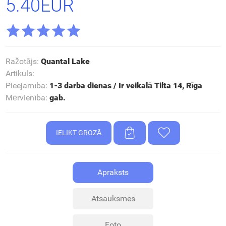
5.40EUR
Ražotājs
:
Quantal Lake
Artikuls
:
Pieejamība
:
1-3 darba dienas / Ir veikalā Tilta 14, Rīga
Mērvienība
:
gab.
Apraksts
Atsauksmes
Foto