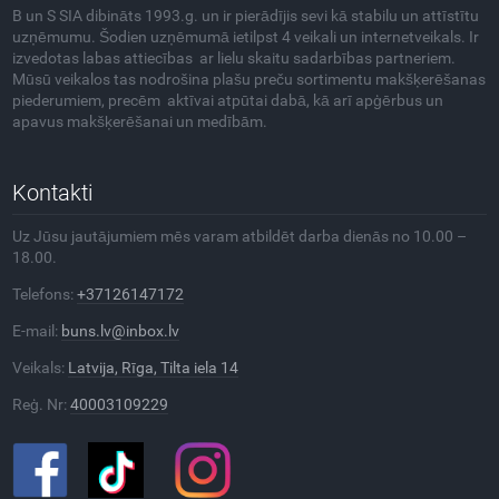
B un S SIA dibināts 1993.g. un ir pierādījis sevi kā stabilu un attīstītu
uzņēmumu. Šodien uzņēmumā ietilpst 4 veikali un internetveikals. Ir
izvedotas labas attiecības ar lielu skaitu sadarbības partneriem.
Mūsū veikalos tas nodrošina plašu preču sortimentu makšķerēšanas
piederumiem, precēm aktīvai atpūtai dabā, kā arī apģērbus un
apavus makšķerēšanai un medībām.
Kontakti
Uz Jūsu jautājumiem mēs varam atbildēt darba dienās no 10.00 –
18.00.
Telefons:
+37126147172
E-mail:
buns.lv@inbox.lv
Veikals:
Latvija, Rīga, Tilta iela 14
Reģ. Nr:
40003109229