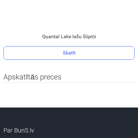
Quantal Lake lašu šūpiņi
Skatīt
Apskatītās preces
Par BunS.lv