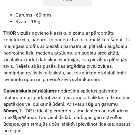
Garums -
60 mm
Svars -
18 g
THOR
vizulis apvieno klasisku dizainu ar pārdomātu
konstrukciju, padarot to par efektīvu rīku makšķerēšanai. Tā
mainīgais profils ar biezāku pamatni un plānāku augšdaļu
nodrošina lielu metiena attālumu un augstu precizitāti,
vienlaikus radot dabiskas vibrācijas, kas pievilina plēsīgās
zivis. Reljefs abās pusēs, kas atgādina zivju zvīņas,
pastiprina reālistisko izskatu, bet trīs sarkanie kristāli imitē
ievainotu upuri un provocē zivis uzbrukumam.
Galvaniskais pārklājums
nodrošina spilgtus gaismas
atstarojumus, padarot vizuli redzamu arī sliktas redzamības
apstākļos vai duļķainā ūdenī. Ar svaru
18g
un garumu
60mm
, THOR ir ideāli piemērots tālmetieniem un dziļūdens
makšķerēšanai. Tas vienlīdz labi darbojas gan stāvošos
ūdeņos, gan straujās upēs, efektīvi pievilinot līdakas, asarus
un sigas.