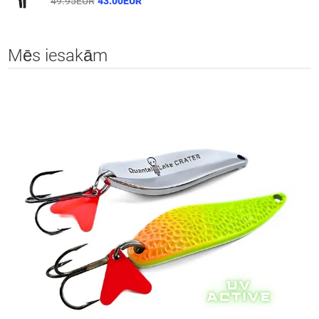
49.95EUR
43.00EUR
Mēs iesakām