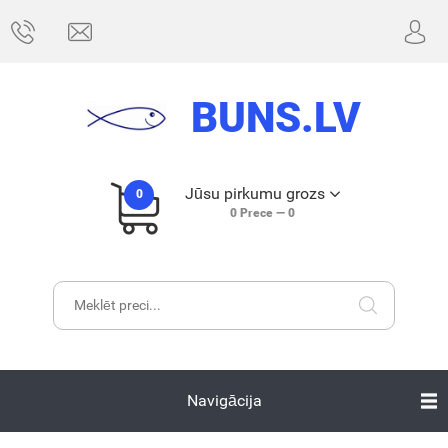
BUNS.LV
Jūsu pirkumu grozs
0
0
Prece —
0
Navigācija