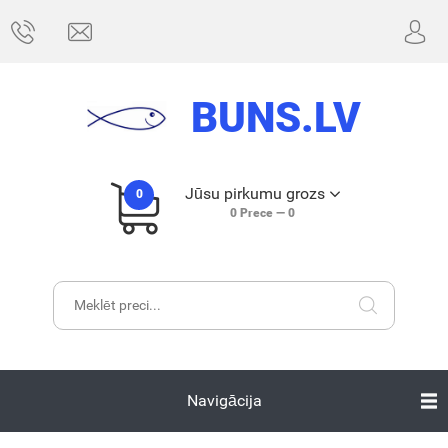
BUNS.LV
Jūsu pirkumu grozs
0
0
Prece —
0
Navigācija