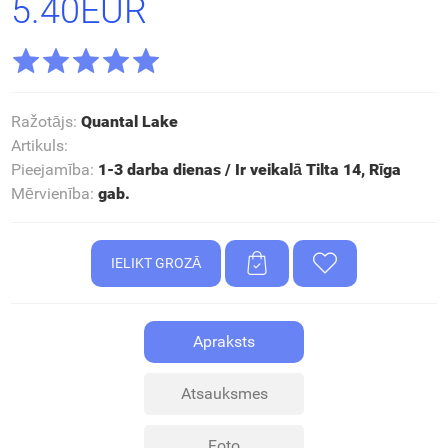
5.40EUR
Ražotājs
:
Quantal Lake
Artikuls
:
Pieejamība
:
1-3 darba dienas / Ir veikalā Tilta 14, Rīga
Mērvienība
:
gab.
Apraksts
Atsauksmes
Foto