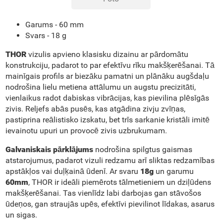
Garums -
60 mm
Svars -
18 g
THOR
vizulis apvieno klasisku dizainu ar pārdomātu
konstrukciju, padarot to par efektīvu rīku makšķerēšanai. Tā
mainīgais profils ar biezāku pamatni un plānāku augšdaļu
nodrošina lielu metiena attālumu un augstu precizitāti,
vienlaikus radot dabiskas vibrācijas, kas pievilina plēsīgās
zivis. Reljefs abās pusēs, kas atgādina zivju zvīņas,
pastiprina reālistisko izskatu, bet trīs sarkanie kristāli imitē
ievainotu upuri un provocē zivis uzbrukumam.
Galvaniskais pārklājums
nodrošina spilgtus gaismas
atstarojumus, padarot vizuli redzamu arī sliktas redzamības
apstākļos vai duļķainā ūdenī. Ar svaru
18g
un garumu
60mm
, THOR ir ideāli piemērots tālmetieniem un dziļūdens
makšķerēšanai. Tas vienlīdz labi darbojas gan stāvošos
ūdeņos, gan straujās upēs, efektīvi pievilinot līdakas, asarus
un sigas.