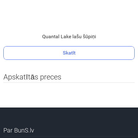
Quantal Lake lašu šūpiņi
Skatīt
Apskatītās preces
Par BunS.lv