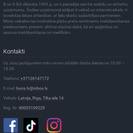
B un S SIA dibināts 1993.g. un ir pierādījis sevi kā stabilu un attīstītu
uzņēmumu. Šodien uzņēmumā ietilpst 4 veikali un internetveikals. Ir
izvedotas labas attiecības ar lielu skaitu sadarbības partneriem.
Mūsū veikalos tas nodrošina plašu preču sortimentu makšķerēšanas
piederumiem, precēm aktīvai atpūtai dabā, kā arī apģērbus un
apavus makšķerēšanai un medībām.
Kontakti
Uz Jūsu jautājumiem mēs varam atbildēt darba dienās no 10.00 –
18.00.
Telefons:
+37126147172
E-mail:
buns.lv@inbox.lv
Veikals:
Latvija, Rīga, Tilta iela 14
Reģ. Nr:
40003109229