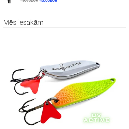
49.95EUR
43.00EUR
Mēs iesakām