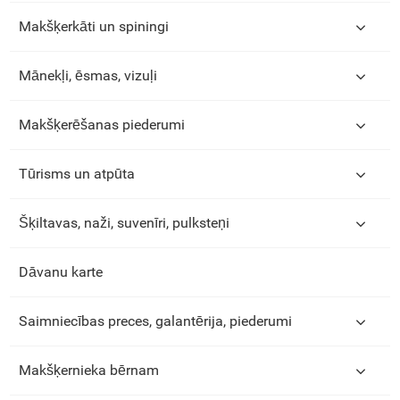
Makšķerkāti un spiningi
Mānekļi, ēsmas, vizuļi
Makšķerēšanas piederumi
Tūrisms un atpūta
Šķiltavas, naži, suvenīri, pulksteņi
Dāvanu karte
Saimniecības preces, galantērija, piederumi
Makšķernieka bērnam