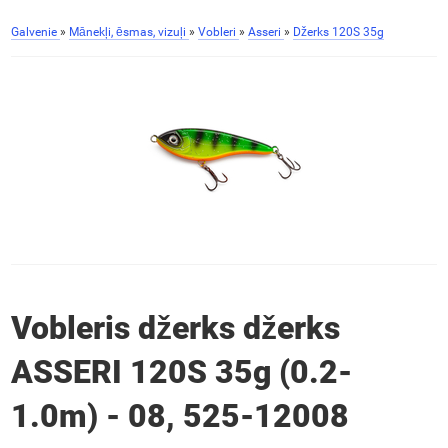
Galvenie
»
Mānekļi, ēsmas, vizuļi
»
Vobleri
»
Asseri
»
Džerks 120S 35g
Vobleris džerks džerks
ASSERI 120S 35g (0.2-
1.0m) - 08, 525-12008