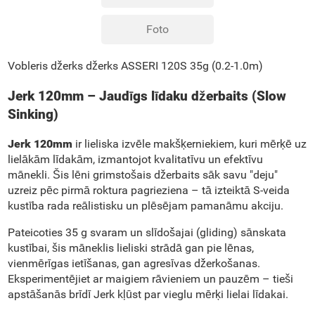
Foto
Vobleris džerks džerks ASSERI 120S 35g (0.2-1.0m)
Jerk 120mm – Jaudīgs līdaku džerbaits (Slow
Sinking)
Jerk 120mm
ir lieliska izvēle makšķerniekiem, kuri mērķē uz
lielākām līdakām, izmantojot kvalitatīvu un efektīvu
mānekli. Šis lēni grimstošais džerbaits sāk savu "deju"
uzreiz pēc pirmā roktura pagrieziena – tā izteiktā S-veida
kustība rada reālistisku un plēsējam pamanāmu akciju.
Pateicoties 35 g svaram un slīdošajai (gliding) sānskata
kustībai, šis māneklis lieliski strādā gan pie lēnas,
vienmērīgas ietīšanas, gan agresīvas džerkošanas.
Eksperimentējiet ar maigiem rāvieniem un pauzēm – tieši
apstāšanās brīdī Jerk kļūst par vieglu mērķi lielai līdakai.