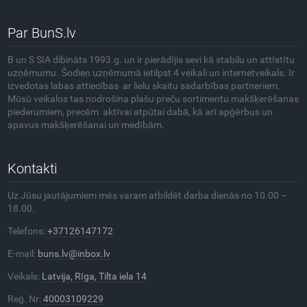
Par BunS.lv
B un S SIA dibināts 1993.g. un ir pierādījis sevi kā stabilu un attīstītu
uzņēmumu. Šodien uzņēmumā ietilpst 4 veikali un internetveikals. Ir
izvedotas labas attiecības ar lielu skaitu sadarbības partneriem.
Mūsū veikalos tas nodrošina plašu preču sortimentu makšķerēšanas
piederumiem, precēm aktīvai atpūtai dabā, kā arī apģērbus un
apavus makšķerēšanai un medībām.
Kontakti
Uz Jūsu jautājumiem mēs varam atbildēt darba dienās no 10.00 –
18.00.
Telefons:
+37126147172
E-mail:
buns.lv@inbox.lv
Veikals:
Latvija, Rīga, Tilta iela 14
Reģ. Nr:
40003109229