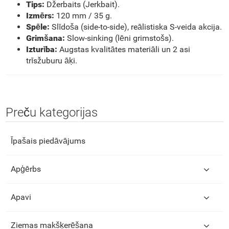
Tips:
Džerbaits (Jerkbait).
Izmērs:
120 mm / 35 g.
Spēle:
Slīdoša (side-to-side), reālistiska S-veida akcija.
Grimšana:
Slow-sinking (lēni grimstošs).
Izturība:
Augstas kvalitātes materiāli un 2 asi
trīsžuburu āķi.
Preču kategorijas
Īpašais piedāvājums
Apģērbs
Apavi
Ziemas makšķerēšana