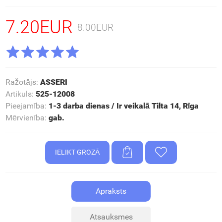
7.20EUR
8.00EUR
Ražotājs
:
ASSERI
Artikuls
:
525-12008
Pieejamība
:
1-3 darba dienas / Ir veikalā Tilta 14, Rīga
Mērvienība
:
gab.
Apraksts
Atsauksmes