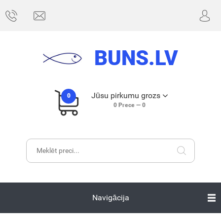
BUNS.LV
Jūsu pirkumu grozs
0
0
Prece —
0
Navigācija