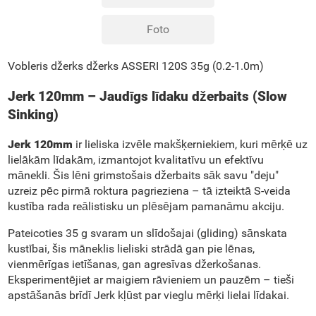
Foto
Vobleris džerks džerks ASSERI 120S 35g (0.2-1.0m)
Jerk 120mm – Jaudīgs līdaku džerbaits (Slow
Sinking)
Jerk 120mm
ir lieliska izvēle makšķerniekiem, kuri mērķē uz
lielākām līdakām, izmantojot kvalitatīvu un efektīvu
mānekli. Šis lēni grimstošais džerbaits sāk savu "deju"
uzreiz pēc pirmā roktura pagrieziena – tā izteiktā S-veida
kustība rada reālistisku un plēsējam pamanāmu akciju.
Pateicoties 35 g svaram un slīdošajai (gliding) sānskata
kustībai, šis māneklis lieliski strādā gan pie lēnas,
vienmērīgas ietīšanas, gan agresīvas džerkošanas.
Eksperimentējiet ar maigiem rāvieniem un pauzēm – tieši
apstāšanās brīdī Jerk kļūst par vieglu mērķi lielai līdakai.