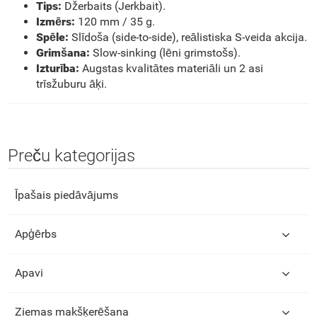
Tips:
Džerbaits (Jerkbait).
Izmērs:
120 mm / 35 g.
Spēle:
Slīdoša (side-to-side), reālistiska S-veida akcija.
Grimšana:
Slow-sinking (lēni grimstošs).
Izturība:
Augstas kvalitātes materiāli un 2 asi
trīsžuburu āķi.
Preču kategorijas
Īpašais piedāvājums
Apģērbs
Apavi
Ziemas makšķerēšana