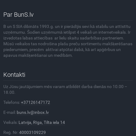
Par BunS.lv
B un S SIA dibināts 1993.g. un ir pierādījis sevi kā stabilu un attīstītu
uzņēmumu. Šodien uzņēmumā ietilpst 4 veikali un internetveikals. Ir
izvedotas labas attiecības ar lielu skaitu sadarbības partneriem.
Mūsū veikalos tas nodrošina plašu preču sortimentu makšķerēšanas
piederumiem, precēm aktīvai atpūtai dabā, kā arī apģērbus un
apavus makšķerēšanai un medībām.
Kontakti
Uz Jūsu jautājumiem mēs varam atbildēt darba dienās no 10.00 –
18.00.
Telefons:
+37126147172
E-mail:
buns.lv@inbox.lv
Veikals:
Latvija, Rīga, Tilta iela 14
Reģ. Nr:
40003109229