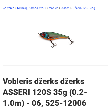
Galvenie
»
Mānekļi, ēsmas, vizuļi
»
Vobleri
»
Asseri
»
Džerks 120S 35g
Vobleris džerks džerks
ASSERI 120S 35g (0.2-
1.0m) - 06, 525-12006