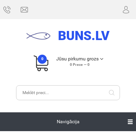
BUNS.LV
Jūsu pirkumu grozs
0
0
Prece —
0
Navigācija