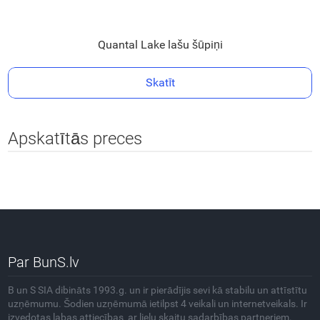
Quantal Lake lašu šūpiņi
Skatīt
Apskatītās preces
Par BunS.lv
B un S SIA dibināts 1993.g. un ir pierādījis sevi kā stabilu un attīstītu
uzņēmumu. Šodien uzņēmumā ietilpst 4 veikali un internetveikals. Ir
izvedotas labas attiecības ar lielu skaitu sadarbības partneriem.