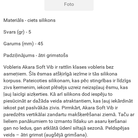
Foto
Materiāls - ciets silikons
Svars (gr) - 5
Garums (mm) - 45
Padziļinājums - ātri grimstošs
Vobleris Akara Soft Vib ir rattlin klases vobleris bez
asmeņiem. Šīs ēsmas atšķirīgā iezīme ir tās silikona
korpuss. Pateicoties silikonam, kas pēc stingrības ir līdzīgs
zivs ķermenim, iekost plēsējs uzreiz neizspļauj ēsmu, kas
ļauj laicīgi aizķerties. Kā arī silikons dod iespēju to
piesūcināt ar dažāda veida atraktantiem, kas ļauj iekārdināt
iekost pat pasīvākās zivis. Pirmkārt, Akara Soft Vib ir
paredzēts vertikālai zandartu makšķerēšanai ziemā. Taču ar
lieliem panākumiem to izmanto līdaku un asaru ķeršanai
gan no ledus, gan atklātā ūdenī siltajā sezonā. Peldspējas
veids – ātri grimst (augšējā grimšana).