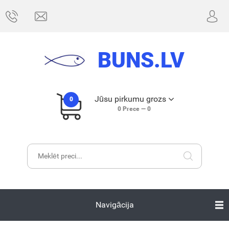
BUNS.LV
Jūsu pirkumu grozs
0
0
Prece —
0
Navigācija