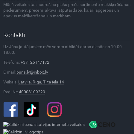
Mūsū veikalos tas nodrošina plašu preču sortimentu makšķerēšanas
piederumiem, precēm aktīvai atpūtai dabā, kā arī apģērbus un
apavus makšķerēšanai un medībām.
Kontakti
Uz Jūsu jautājumiem mēs varam atbildēt darba dienās no 10.00 –
18.00.
Telefons:
+37126147172
E-mail:
buns.lv@inbox.lv
Veikals:
Latvija, Rīga, Tilta iela 14
Reģ. Nr:
40003109229