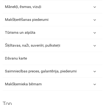
Mānekļi, ēsmas, vizuļi
Makšķerēšanas piederumi
Tūrisms un atpūta
Šķiltavas, naži, suvenīri, pulksteņi
Dāvanu karte
Saimniecības preces, galantērija, piederumi
Makšķernieka bērnam
Top