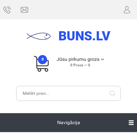
BUNS.LV
Jūsu pirkumu grozs
0
0
Prece —
0
Navigācija