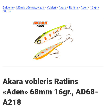
Galvenie
»
Mānekļi, ēsmas, vizuļi
»
Vobleri
»
Akara
»
Ratlins
»
Aden
»
16 gr. /
68mm
Akara vobleris Ratlins
«Aden» 68mm 16gr., AD68-
A218