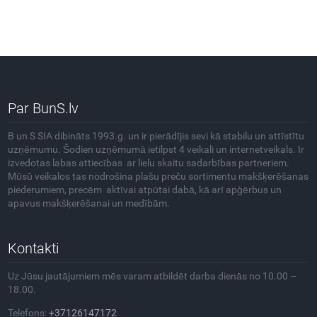
Par BunS.lv
B un S SIA dibināts 1993.g. un ir pierādījis sevi kā stabilu un attīstītu
uzņēmumu. Šodien uzņēmumā ietilpst 4 veikali un internetveikals. Ir
izvedotas labas attiecības ar lielu skaitu sadarbības partneriem.
Mūsū veikalos tas nodrošina plašu preču sortimentu makšķerēšanas
piederumiem, precēm aktīvai atpūtai dabā, kā arī apģērbus un
apavus makšķerēšanai un medībām.
Kontakti
Uz Jūsu jautājumiem mēs varam atbildēt darba dienās no 10.00 –
18.00.
Telefons:
+37126147172