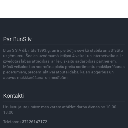
Par BunS.lv
B un S SIA dibināts 1993.g. un ir pierādījis sevi kā stabilu un attīstītu
uzņēmumu. Šodien uzņēmumā ietilpst 4 veikali un internetveikals. Ir
izvedotas labas attiecības ar lielu skaitu sadarbības partneriem.
Mūsū veikalos tas nodrošina plašu preču sortimentu makšķerēšanas
piederumiem, precēm aktīvai atpūtai dabā, kā arī apģērbus un
apavus makšķerēšanai un medībām.
Kontakti
Uz Jūsu jautājumiem mēs varam atbildēt darba dienās no 10.00 –
18.00.
Telefons:
+37126147172