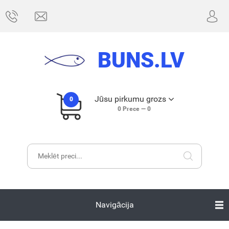
BUNS.LV
Jūsu pirkumu grozs
0
0
Prece —
0
Navigācija