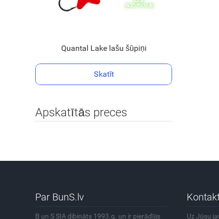
Quantal Lake lašu šūpiņi
Skatīt
Apskatītās preces
Par BunS.lv
Kontakt
B un S SIA dibināts 1993.g. un ir pierādījis
Uz Jūsu j