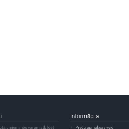
i
Informācija
autājumiem mēs varam atbildēt
Preču apmaksas veidi