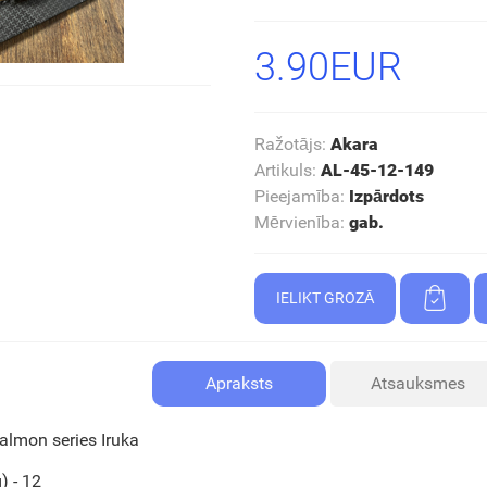
3.90EUR
Ražotājs
:
Akara
Artikuls
:
AL-45-12-149
Pieejamība
:
Izpārdots
Mērvienība
:
gab.
Apraksts
Atsauksmes
almon series Iruka
) - 12