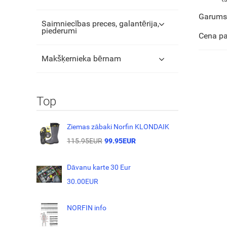
Garums
Saimniecības preces, galantērija,
piederumi
Cena pa
Makšķernieka bērnam
Top
Ziemas zābaki Norfin KLONDAIK
115.95EUR
99.95EUR
Dāvanu karte 30 Eur
30.00EUR
NORFIN info