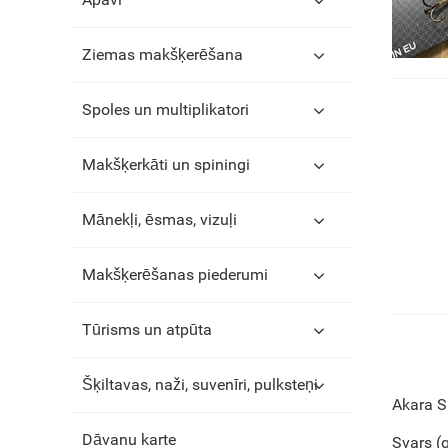
Ziemas makšķerēšana
Spoles un multiplikatori
Makšķerkāti un spiningi
Mānekļi, ēsmas, vizuļi
Makšķerēšanas piederumi
Tūrisms un atpūta
Šķiltavas, naži, suvenīri, pulksteņi
Akara S
Dāvanu karte
Svars (g