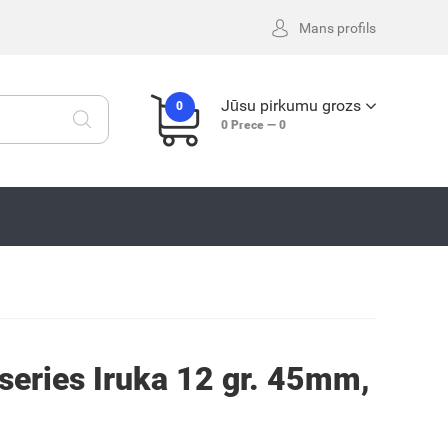
Mans profils
Jūsu pirkumu grozs
0
0
Prece —
0
series Iruka 12 gr. 45mm,