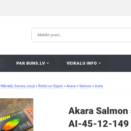
PAR BUNS.LV
VEIKALU INFO
»
Mānekļi, ēsmas, vizuļi
»
Rotiņi un šūpiņi
»
Akara
»
Salmon
»
Iruka
Akara Salmon 
AI-45-12-149