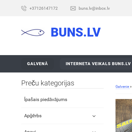
+37126147172
buns.lv@inbox.lv
BUNS.LV
GALVENĀ
INTERNETA VEIKALS BUNS.LV
Preču kategorijas
Galvenie
Īpašais piedāvājums
Apģērbs
Apavi