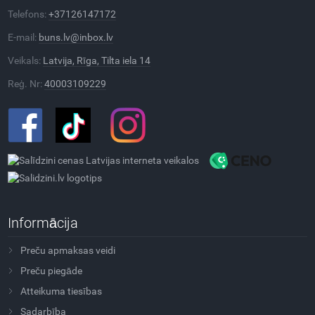
Telefons:
+37126147172
E-mail:
buns.lv@inbox.lv
Veikals:
Latvija, Rīga, Tilta iela 14
Reģ. Nr:
40003109229
Informācija
Preču apmaksas veidi
Preču piegāde
Atteikuma tiesības
Sadarbība