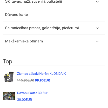
Šķiltavas, naži, suvenīri, pulksteņi
Dāvanu karte
Saimniecības preces, galantērija, piederumi
Makšķernieka bērnam
Top
Ziemas zābaki Norfin KLONDAIK
115.95EUR
99.95EUR
Dāvanu karte 30 Eur
30.00EUR