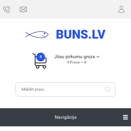
BUNS.LV
Jūsu pirkumu grozs
0
0
Prece —
0
Navigācija