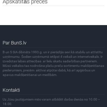
Apskatītās preces
Par BunS.lv
B un S SIA dibināts 1993.g. un ir pierādījis sevi kā stabilu un attīstītu
uzņēmumu. Šodien uzņēmumā ietilpst 4 veikali un internetveikals. Ir
izvedotas labas attiecības ar lielu skaitu sadarbības partneriem.
Mūsū veikalos tas nodrošina plašu preču sortimentu makšķerēšanas
piederumiem, precēm aktīvai atpūtai dabā, kā arī apģērbus un
apavus makšķerēšanai un medībām.
Kontakti
Uz Jūsu jautājumiem mēs varam atbildēt darba dienās no 10.00 –
18.00.