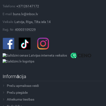
Telefons:
+37126147172
E-mail:
buns.lv@inbox.lv
Veikals:
Latvija, Rīga, Tilta iela 14
Reģ. Nr:
40003109229
Informācija
Preču apmaksas veidi
Preču piegāde
Atteikuma tiesības