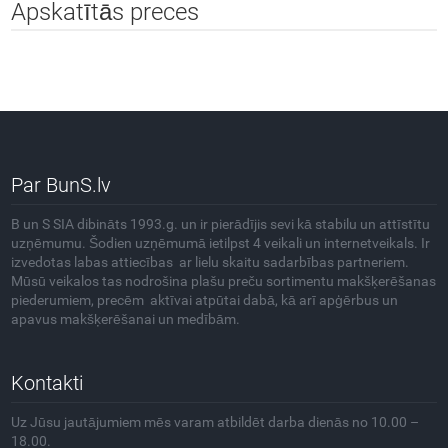
Apskatītās preces
Par BunS.lv
B un S SIA dibināts 1993.g. un ir pierādījis sevi kā stabilu un attīstītu
uzņēmumu. Šodien uzņēmumā ietilpst 4 veikali un internetveikals. Ir
izvedotas labas attiecības ar lielu skaitu sadarbības partneriem.
Mūsū veikalos tas nodrošina plašu preču sortimentu makšķerēšanas
piederumiem, precēm aktīvai atpūtai dabā, kā arī apģērbus un
apavus makšķerēšanai un medībām.
Kontakti
Uz Jūsu jautājumiem mēs varam atbildēt darba dienās no 10.00 –
18.00.