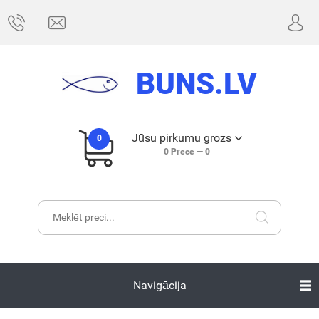
BUNS.LV
Jūsu pirkumu grozs
0
0
Prece —
0
Navigācija