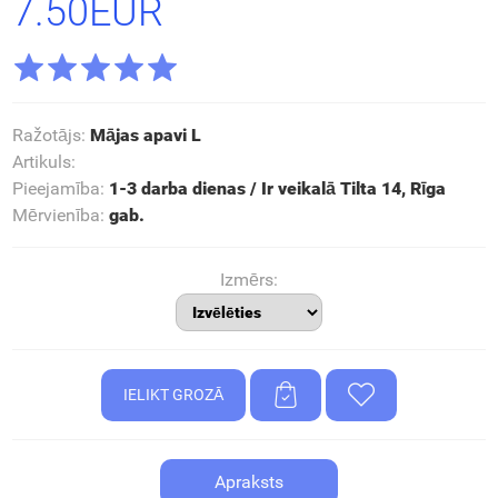
7.50EUR
Ražotājs
:
Mājas apavi L
Artikuls
:
Pieejamība
:
1-3 darba dienas / Ir veikalā Tilta 14, Rīga
Mērvienība
:
gab.
Izmērs:
Apraksts