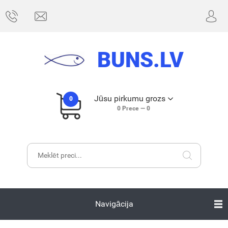
BUNS.LV
Jūsu pirkumu grozs
0
0
Prece —
0
Navigācija