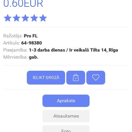
0.60EUR
Ražotājs
:
Pro FL
Artikuls
:
64-98380
Pieejamība
:
1-3 darba dienas / Ir veikalā Tilta 14, Rīga
Mērvienība
:
gab.
Apraksts
Atsauksmes
Foto