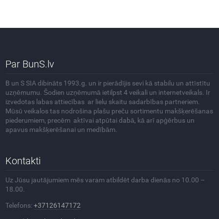
Par BunS.lv
B un S SIA dibināts 1993.g. un ir pierādījis sevi kā stabilu un attīstītu
uzņēmumu. Šodien uzņēmumā ietilpst 4 veikali un internetveikals. Ir
izvedotas labas attiecības ar lielu skaitu sadarbības partneriem.
Mūsū veikalos tas nodrošina plašu preču sortimentu makšķerēšanas
piederumiem, precēm aktīvai atpūtai dabā, kā arī apģērbus un
apavus makšķerēšanai un medībām.
Kontakti
Uz Jūsu jautājumiem mēs varam atbildēt darba dienās no 10.00 –
18.00.
Telefons:
+37126147172