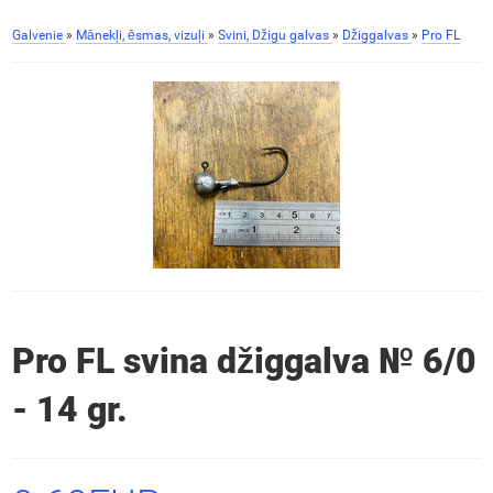
Galvenie
»
Mānekļi, ēsmas, vizuļi
»
Svini, Džigu galvas
»
Džiggalvas
»
Pro FL
Pro FL svina džiggalva № 6/0
- 14 gr.