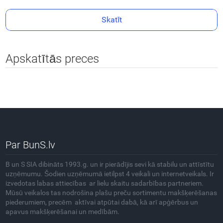
Skatīt
Apskatītās preces
Par BunS.lv
B un S SIA dibināts 1993.g. un ir pierādījis sevi kā stabilu un attīstītu
uzņēmumu. Šodien uzņēmumā ietilpst 4 veikali un internetveikals. Ir
izvedotas labas attiecības ar lielu skaitu sadarbības partneriem.
Mūsū veikalos tas nodrošina plašu preču sortimentu makšķerēšanas
piederumiem, precēm aktīvai atpūtai dabā, kā arī apģērbus un
apavus makšķerēšanai un medībām.