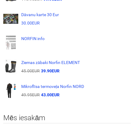
Dāvanu karte 30 Eur
30.00EUR
NORFIN info
Ziemas zābaki Norfin ELEMENT
45.00EUR
39.90EUR
Mikroflīsa termoveļa Norfin NORD
49.95EUR
43.00EUR
Mēs iesakām