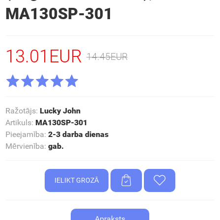
MA130SP-301
13.01EUR
14.45EUR
Ražotājs
:
Lucky John
Artikuls
:
MA130SP-301
Pieejamība
:
2-3 darba dienas
Mērvienība
:
gab.
Apraksts