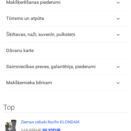
Makšķerēšanas piederumi
Tūrisms un atpūta
Šķiltavas, naži, suvenīri, pulksteņi
Dāvanu karte
Saimniecības preces, galantērija, piederumi
Makšķernieka bērnam
Top
Ziemas zābaki Norfin KLONDAIK
115.95EUR
99.95EUR