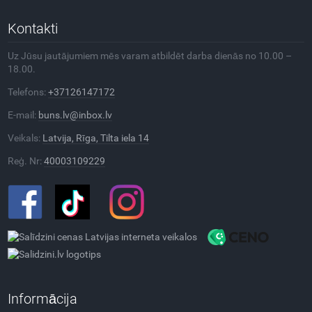
Kontakti
Uz Jūsu jautājumiem mēs varam atbildēt darba dienās no 10.00 –
18.00.
Telefons:
+37126147172
E-mail:
buns.lv@inbox.lv
Veikals:
Latvija, Rīga, Tilta iela 14
Reģ. Nr:
40003109229
Informācija