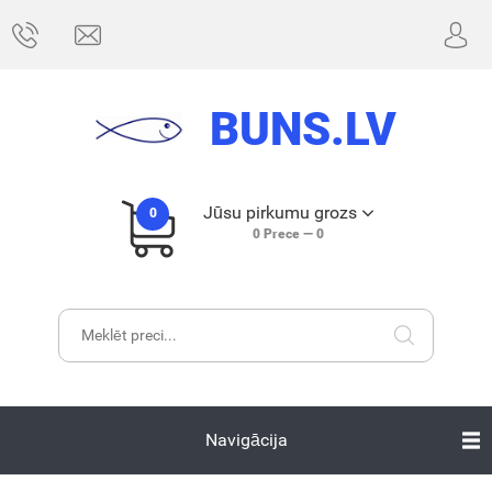
BUNS.LV
Jūsu pirkumu grozs
0
0
Prece —
0
Navigācija