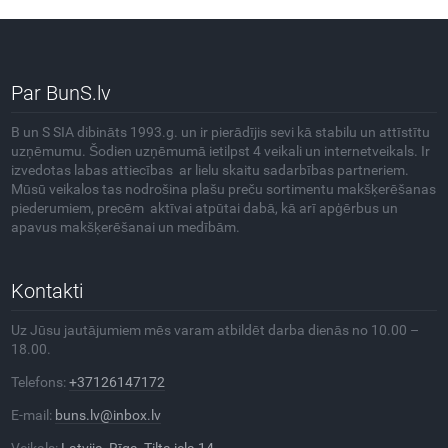
Par BunS.lv
B un S SIA dibināts 1993.g. un ir pierādījis sevi kā stabilu un attīstītu
uzņēmumu. Šodien uzņēmumā ietilpst 4 veikali un internetveikals. Ir
izvedotas labas attiecības ar lielu skaitu sadarbības partneriem.
Mūsū veikalos tas nodrošina plašu preču sortimentu makšķerēšanas
piederumiem, precēm aktīvai atpūtai dabā, kā arī apģērbus un
apavus makšķerēšanai un medībām.
Kontakti
Uz Jūsu jautājumiem mēs varam atbildēt darba dienās no 10.00 –
18.00.
Telefons:
+37126147172
E-mail:
buns.lv@inbox.lv
Veikals:
Latvija, Rīga, Tilta iela 14