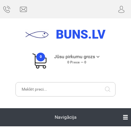
BUNS.LV
Jūsu pirkumu grozs
0
0
Prece —
0
Navigācija