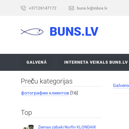
+37126147172
buns.lv@inbox.lv
BUNS.LV
GALVENĀ
INTERNETA VEIKALS BUNS.LV
Preču kategorijas
Galveni
фотографии клиентов
[16]
Top
Ziemas zābaki Norfin KLONDAIK