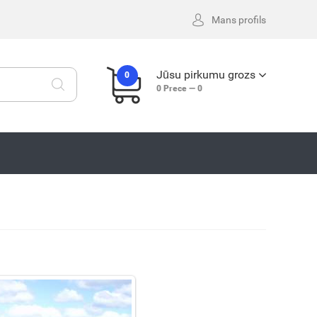
Mans profils
Jūsu pirkumu grozs
0
0
Prece —
0