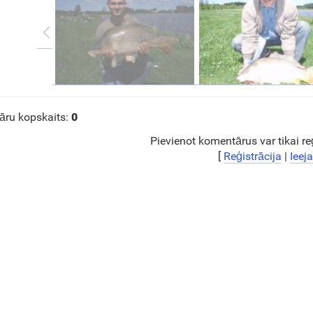
ru kopskaits
:
0
Pievienot komentārus var tikai reģi
[
Reģistrācija
|
Ieeja