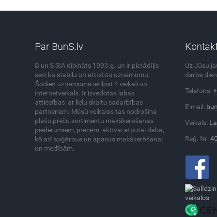
Par BunS.lv
Kontakt
B un S SIA dibināts 1993.g. un ir pierādījis
Uz Jūsu j
sevi kā stabilu un attīstītu uzņēmumu.
darba dien
Šodien uzņēmumā ietilpst 4 veikali un
Telefons:
+
internetveikals. Ir izvedotas labas
attiecības ar lielu skaitu sadarbības
E-mail:
bun
partneriem. Mūsū veikalos tas nodrošina
plašu preču sortimentu makšķerēšanas
Veikals:
La
piederumiem, precēm aktīvai atpūtai dabā,
Reģ. Nr:
4
kā arī apģērbus un apavus makšķerēšanai
un medībām.