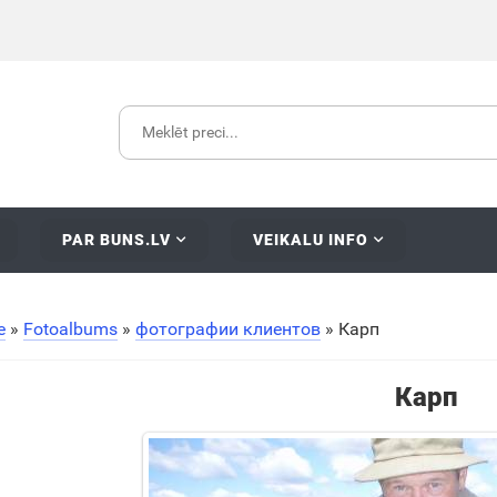
PAR BUNS.LV
VEIKALU INFO
e
»
Fotoalbums
»
фотографии клиентов
» Карп
Карп