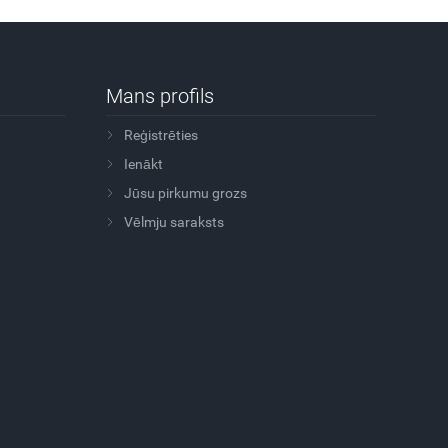
Mans profils
Reģistrēties
Ienākt
Jūsu pirkumu grozs
Vēlmju saraksts