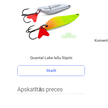
Komentā
Quantal Lake lašu šūpiņi
Skatīt
Apskatītās preces