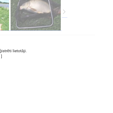
strēti lietotāji.
]