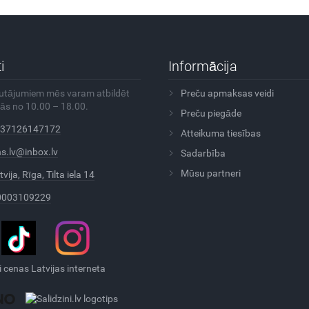
i
Informācija
autājumiem mēs varam atbildēt
Preču apmaksas veidi
ās no 10.00 – 18.00.
Preču piegāde
37126147172
Atteikuma tiesības
s.lv@inbox.lv
Sadarbība
Mūsu partneri
tvija, Rīga, Tilta iela 14
0003109229