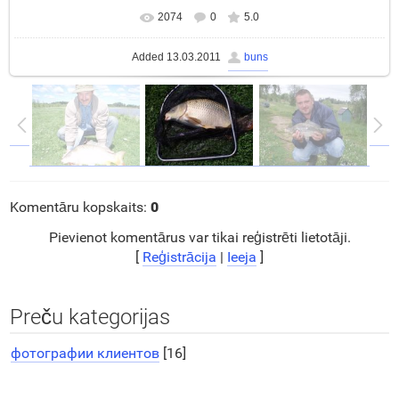
2074
0
5.0
In real size
1600x1200
/ 338.9Kb
Added
13.03.2011
buns
Komentāru kopskaits
:
0
Pievienot komentārus var tikai reģistrēti lietotāji.
[
Reģistrācija
|
Ieeja
]
Preču kategorijas
фотографии клиентов
[16]