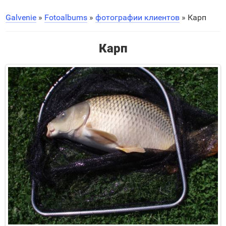
Galvenie
»
Fotoalbums
»
фотографии клиентов
» Карп
Карп