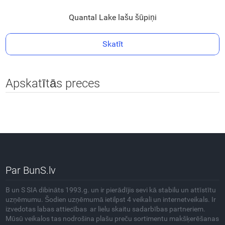
Quantal Lake lašu šūpiņi
Skatīt
Apskatītās preces
Par BunS.lv
B un S SIA dibināts 1993.g. un ir pierādījis sevi kā stabilu un attīstītu
uzņēmumu. Šodien uzņēmumā ietilpst 4 veikali un internetveikals. Ir
izvedotas labas attiecības ar lielu skaitu sadarbības partneriem.
Mūsū veikalos tas nodrošina plašu preču sortimentu makšķerēšanas