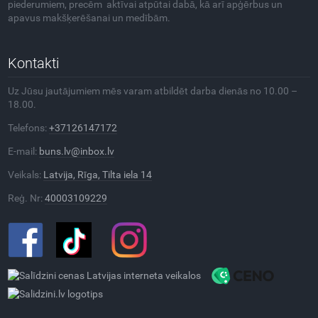
piederumiem, precēm aktīvai atpūtai dabā, kā arī apģērbus un
apavus makšķerēšanai un medībām.
Kontakti
Uz Jūsu jautājumiem mēs varam atbildēt darba dienās no 10.00 –
18.00.
Telefons:
+37126147172
E-mail:
buns.lv@inbox.lv
Veikals:
Latvija, Rīga, Tilta iela 14
Reģ. Nr:
40003109229