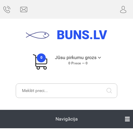
BUNS.LV
Jūsu pirkumu grozs
0
0
Prece —
0
Navigācija