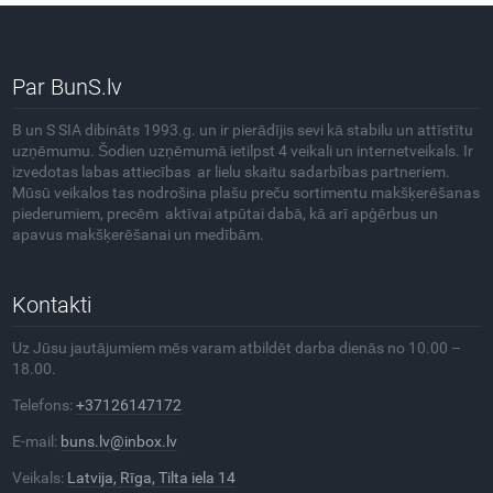
Par BunS.lv
B un S SIA dibināts 1993.g. un ir pierādījis sevi kā stabilu un attīstītu
uzņēmumu. Šodien uzņēmumā ietilpst 4 veikali un internetveikals. Ir
izvedotas labas attiecības ar lielu skaitu sadarbības partneriem.
Mūsū veikalos tas nodrošina plašu preču sortimentu makšķerēšanas
piederumiem, precēm aktīvai atpūtai dabā, kā arī apģērbus un
apavus makšķerēšanai un medībām.
Kontakti
Uz Jūsu jautājumiem mēs varam atbildēt darba dienās no 10.00 –
18.00.
Telefons:
+37126147172
E-mail:
buns.lv@inbox.lv
Veikals:
Latvija, Rīga, Tilta iela 14