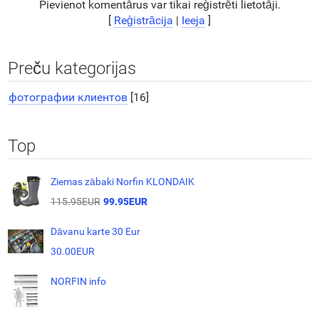
Pievienot komentārus var tikai reģistrēti lietotāji.
[
Reģistrācija
|
Ieeja
]
Preču kategorijas
фотографии клиентов
[16]
Top
Ziemas zābaki Norfin KLONDAIK
115.95EUR
99.95EUR
Dāvanu karte 30 Eur
30.00EUR
NORFIN info