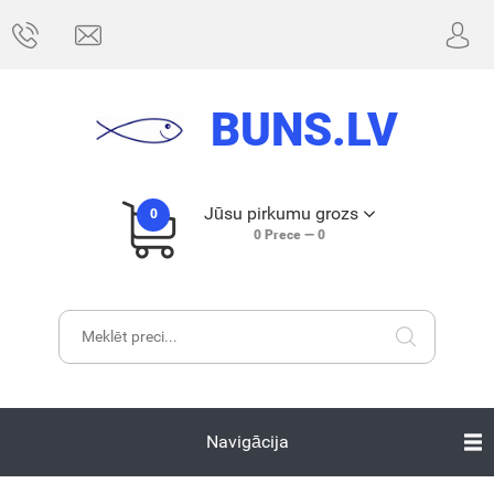
BUNS.LV
Jūsu pirkumu grozs
0
0
Prece —
0
Navigācija