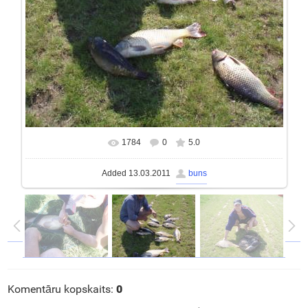
1784
0
5.0
In real size
1200x1600
/ 339.8Kb
Added
13.03.2011
buns
Komentāru kopskaits
:
0