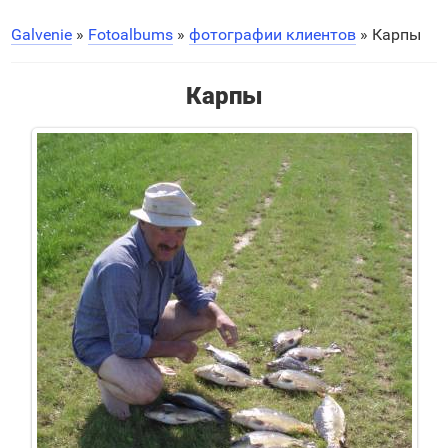
Galvenie
»
Fotoalbums
»
фотографии клиентов
» Карпы
Карпы