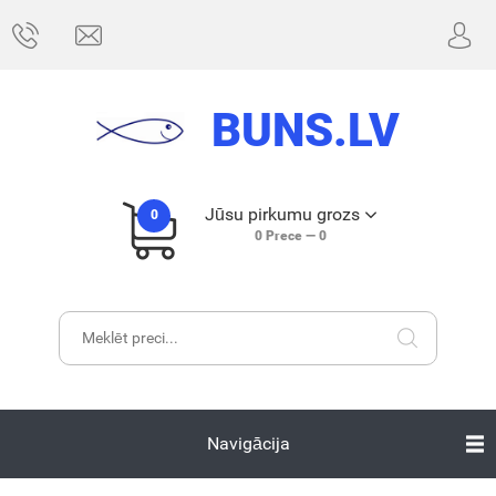
BUNS.LV
Jūsu pirkumu grozs
0
0
Prece —
0
Navigācija