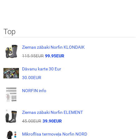
Top
Ziemas zābaki Norfin KLONDAIK
115.95EUR
99.95EUR
Dāvanu karte 30 Eur
30.00EUR
NORFIN info
Ziemas zābaki Norfin ELEMENT
45.00EUR
39.90EUR
Mikroflīsa termoveļa Norfin NORD