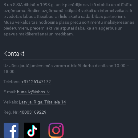
B un S SIA dibināts 1993.g. un ir pierādījis sevi kā stabilu un attīstītu
uzņēmumu. Šodien uzņēmumā ietilpst 4 veikali un internetveikals. Ir
izvedotas labas attiecības ar lielu skaitu sadarbības partneriem.
Mūsū veikalos tas nodrošina plašu preču sortimentu makšķerēšanas
piederumiem, precēm aktīvai atpūtai dabā, kā arī apģērbus un
apavus makšķerēšanai un medībām.
Kontakti
Uz Jūsu jautājumiem mēs varam atbildēt darba dienās no 10.00 –
18.00.
Telefons:
+37126147172
E-mail:
buns.lv@inbox.lv
Veikals:
Latvija, Rīga, Tilta iela 14
Reģ. Nr:
40003109229