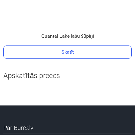
Quantal Lake lašu šūpiņi
Skatīt
Apskatītās preces
Par BunS.lv