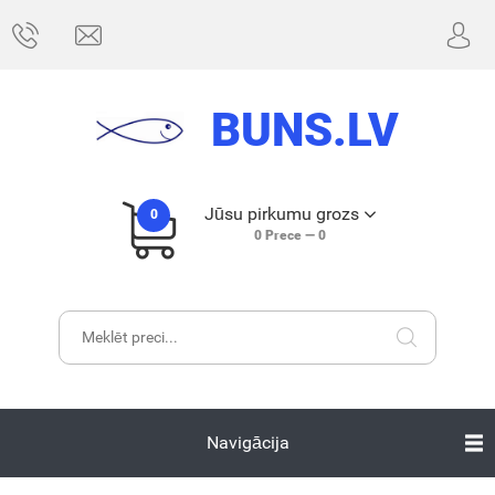
BUNS.LV
Jūsu pirkumu grozs
0
0
Prece —
0
Navigācija