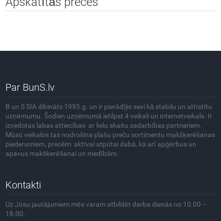
Apskatītās preces
Par BunS.lv
B un S SIA dibināts 1993.g. un ir pierādījis sevi kā stabilu un attīstītu
uzņēmumu. Šodien uzņēmumā ietilpst 4 veikali un internetveikals. Ir
izvedotas labas attiecības ar lielu skaitu sadarbības partneriem.
Mūsū veikalos tas nodrošina plašu preču sortimentu makšķerēšanas
piederumiem, precēm aktīvai atpūtai dabā, kā arī apģērbus un
apavus makšķerēšanai un medībām.
Kontakti
Uz Jūsu jautājumiem mēs varam atbildēt darba dienās no 10.00 –
18.00.