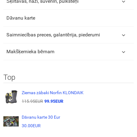
Šķiltavas, naži, suvenīri, pulksteņi
Dāvanu karte
Saimniecības preces, galantērija, piederumi
Makšķernieka bērnam
Top
Ziemas zābaki Norfin KLONDAIK
115.95EUR
99.95EUR
Dāvanu karte 30 Eur
30.00EUR