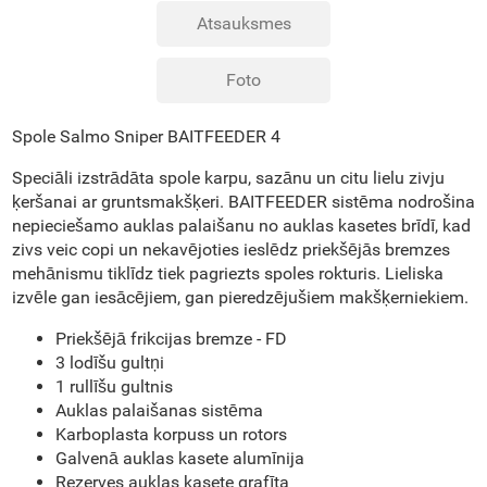
Atsauksmes
Foto
Spole Salmo Sniper BAITFEEDER 4
Speciāli izstrādāta spole karpu, sazānu un citu lielu zivju
ķeršanai ar gruntsmakšķeri. BAITFEEDER sistēma nodrošina
nepieciešamo auklas palaišanu no auklas kasetes brīdī, kad
zivs veic copi un nekavējoties ieslēdz priekšējās bremzes
mehānismu tiklīdz tiek pagriezts spoles rokturis. Lieliska
izvēle gan iesācējiem, gan pieredzējušiem makšķerniekiem.
Priekšējā frikcijas bremze - FD
3 lodīšu gultņi
1 rullīšu gultnis
Auklas palaišanas sistēma
Karboplasta korpuss un rotors
Galvenā auklas kasete alumīnija
Rezerves auklas kasete grafīta