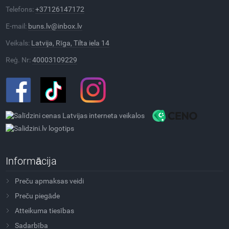
Telefons:
+37126147172
E-mail:
buns.lv@inbox.lv
Veikals:
Latvija, Rīga, Tilta iela 14
Reģ. Nr:
40003109229
Informācija
Preču apmaksas veidi
Preču piegāde
Atteikuma tiesības
Sadarbība